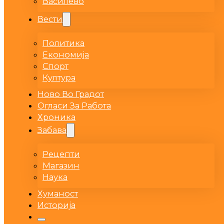
Василево
Вести
Политика
Економија
Спорт
Култура
Ново Во Градот
Огласи За Работа
Хроника
Забава
Рецепти
Магазин
Наука
Хуманост
Историја