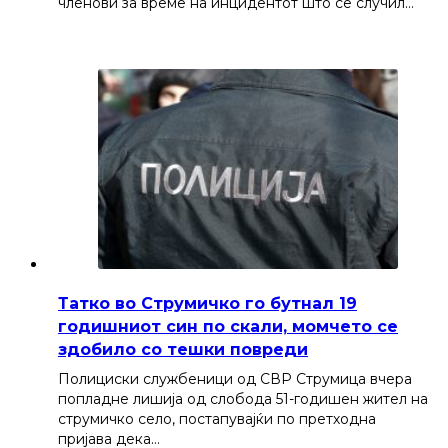
членови за време на инцидентот што се случил…
Татко во Струмичко го бутнал 19
годишниот син по скали, момчето се
здобило со тешки повреди
Полициски службеници од СВР Струмица вчера
попладне лишија од слобода 51-годишен жител на
струмичко село, постапувајќи по претходна
пријава дека…