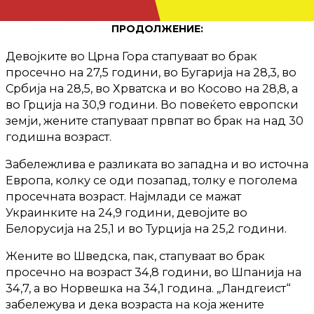
ПРОДОЛЖЕНИЕ:
Девојките во Црна Гора стапуваат во брак
просечно на 27,5 години, во Бугарија на 28,3, во
Србија на 28,5, во Хрватска и во Косово на 28,8, а
во Грција на 30,9 години. Во повеќето европски
земји, жените стапуваат првпат во брак на над 30
годишна возраст.
Забележлива е разликата во западна и во источна
Европа, колку се оди позапад, толку е поголема
просечната возраст. Најмлади се мажат
Украинките на 24,9 години, девојите во
Белорусија на 25,1 и во Турција на 25,2 години.
Жените во Шведска, пак, стапуваат во брак
просечно на возраст 34,8 години, во Шпанија на
34,7, а во Норвешка на 34,1 година. „Ландгеист“
забележува и дека возраста на која жените