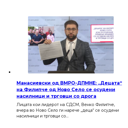
Манасиевски од ВМРО-ДПМНЕ: „Децата“
на Филипче од Ново Село се осудени
насилници и трговци со дрога
Лицата кои лидерот на СДСМ, Венко Филипче,
вчера во Ново Село ги нарече „деца“ се осудени
насилници и трговци со…