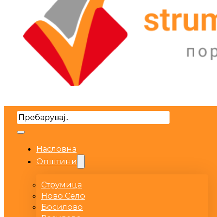
Search
Насловна
Општини
Струмица
Ново Село
Босилово