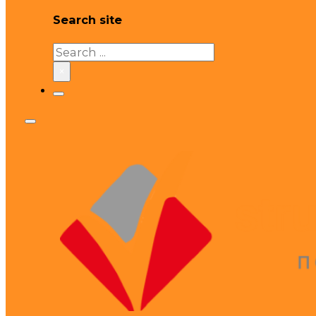
Search site
Search
×