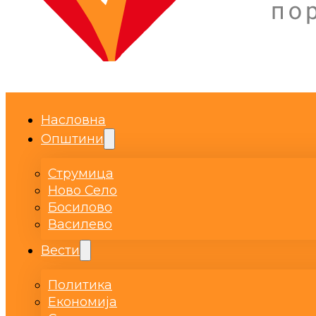
Насловна
Општини
Струмица
Ново Село
Босилово
Василево
Вести
Политика
Економија