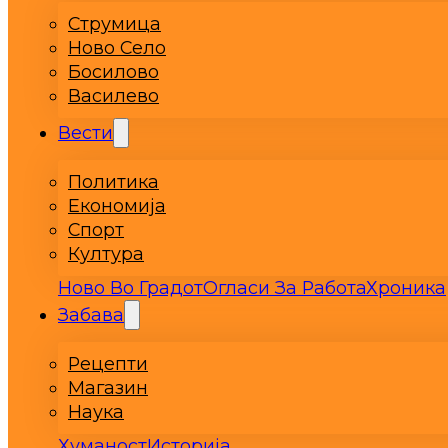
Струмица
Ново Село
Босилово
Василево
Вести
Политика
Економија
Спорт
Култура
Ново Во Градот
Огласи За Работа
Хроника
Забава
Рецепти
Магазин
Наука
Хуманост
Историја