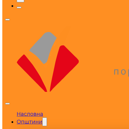
Насловна
Општини