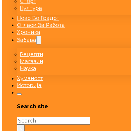
Спорт
Култура
Ново Во Градот
Огласи За Работа
Хроника
Забава
Рецепти
Магазин
Наука
Хуманост
Историја
Search site
Search
×