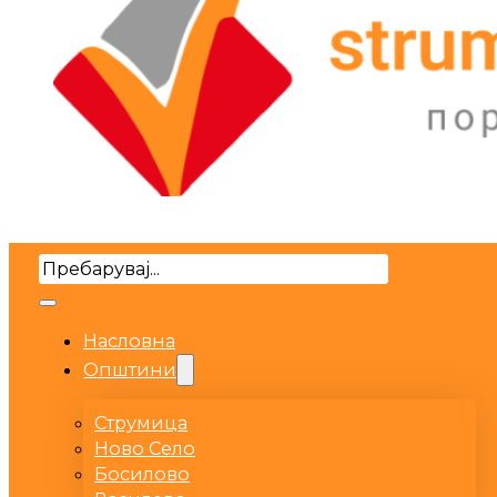
Search
Насловна
Општини
Струмица
Ново Село
Босилово