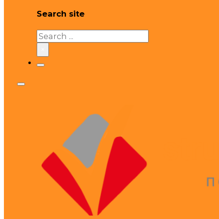
Search site
Search
×