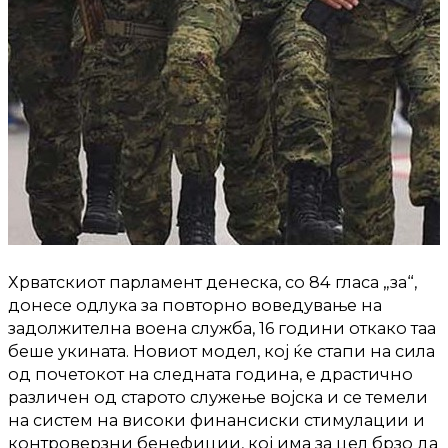
Хрватскиот парламент денеска, со 84 гласа „за“,
донесе одлука за повторно воведување на
задолжителна воена служба, 16 години откако таа
беше укината. Новиот модел, кој ќе стапи на сила
од почетокот на следната година, е драстично
различен од старото служење војска и се темели
на систем на високи финансиски стимулации и
контроверзни бенефиции, кој има за цел брзо да