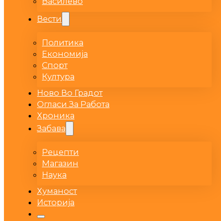
Василево
Вести
Политика
Економија
Спорт
Култура
Ново Во Градот
Огласи За Работа
Хроника
Забава
Рецепти
Магазин
Наука
Хуманост
Историја