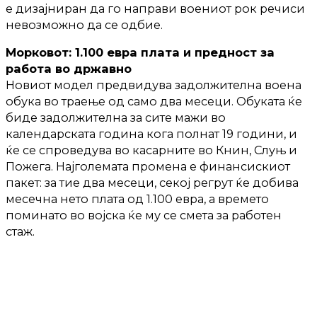
е дизајниран да го направи воениот рок речиси
невозможно да се одбие.
Морковот: 1.100 евра плата и предност за
работа во државно
Новиот модел предвидува задолжителна воена
обука во траење од само два месеци. Обуката ќе
биде задолжителна за сите мажи во
календарската година кога полнат 19 години, и
ќе се спроведува во касарните во Книн, Слуњ и
Пожега. Најголемата промена е финансискиот
пакет: за тие два месеци, секој регрут ќе добива
месечна нето плата од 1.100 евра, а времето
поминато во војска ќе му се смета за работен
стаж.
Сепак, најконтроверзниот дел од законот е
бенефицијата по завршувањето на службата.
Имено, лицата кои ќе го завршат воениот рок ќе
имаат апсолутен приоритет при вработување во