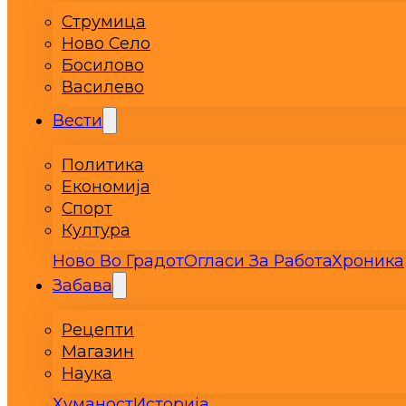
Струмица
Ново Село
Босилово
Василево
Вести
Политика
Економија
Спорт
Култура
Ново Во Градот
Огласи За Работа
Хроника
Забава
Рецепти
Магазин
Наука
Хуманост
Историја