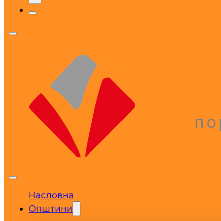
Насловна
Општини