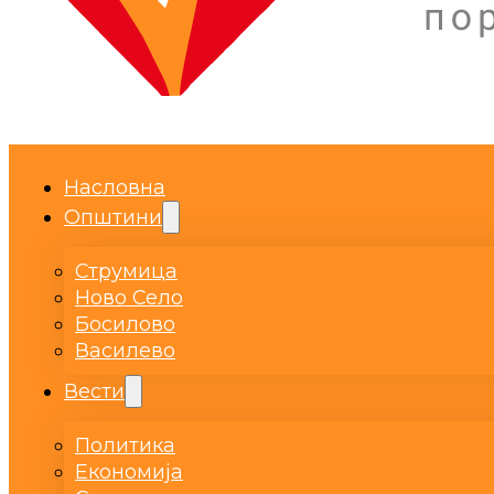
Насловна
Општини
Струмица
Ново Село
Босилово
Василево
Вести
Политика
Економија