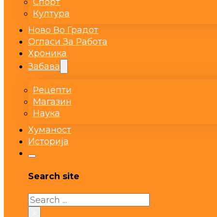
Спорт
Култура
Ново Во Градот
Огласи За Работа
Хроника
Забава
Рецепти
Магазин
Наука
Хуманост
Историја
Search site
Search
×