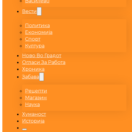
Василево
Вести
Политика
Економија
Спорт
Култура
Ново Во Градот
Огласи За Работа
Хроника
Забава
Рецепти
Магазин
Наука
Хуманост
Историја