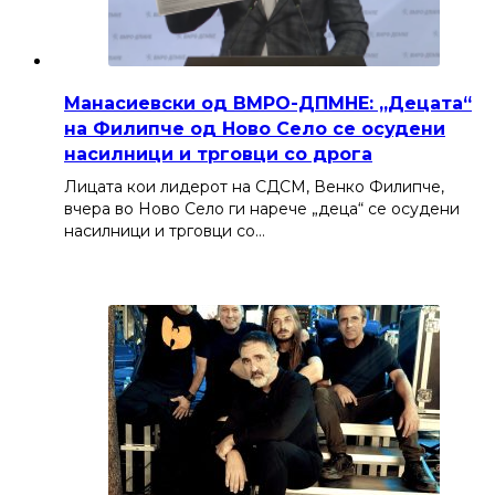
Манасиевски од ВМРО-ДПМНЕ: „Децата“
на Филипче од Ново Село се осудени
насилници и трговци со дрога
Лицата кои лидерот на СДСМ, Венко Филипче,
вчера во Ново Село ги нарече „деца“ се осудени
насилници и трговци со…