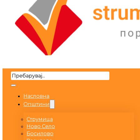
Search
Насловна
Општини
Струмица
Ново Село
Босилово