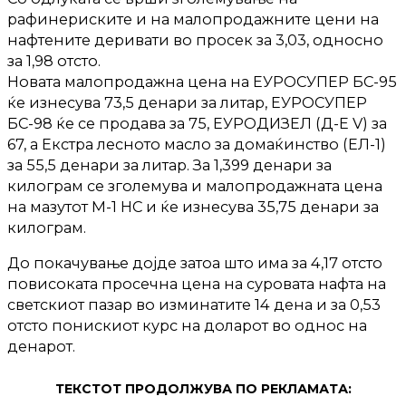
рафинериските и на малопродажните цени на
нафтените деривати во просек за 3,03, односно
за 1,98 отсто.
Новата малопродажна цена на ЕУРОСУПЕР БС-95
ќе изнесува 73,5 денари за литар, ЕУРОСУПЕР
БС-98 ќе се продава за 75, ЕУРОДИЗЕЛ (Д-Е V) за
67, а Екстра лесното масло за домаќинство (ЕЛ-1)
за 55,5 денари за литар. За 1,399 денари за
килограм се зголемува и малопродажната цена
на мазутот М-1 НС и ќе изнесува 35,75 денари за
килограм.
До покачување дојде затоа што има за 4,17 отсто
повисоката просечна цена на суровата нафта на
светскиот пазар во изминатите 14 дена и за 0,53
отсто понискиот курс на доларот во однос на
денарот.
ТЕКСТОТ ПРОДОЛЖУВА ПО РЕКЛАМАТА: