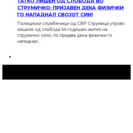
ТАТКО ЛИШЕН ОД СЛОБОДА ВО
СТРУМИЧКО: ПРИЈАВЕН ДЕКА ФИЗИЧКИ
ГО НАПАДНАЛ СВОЈОТ СИН!
Полициски службеници од СВР Струмица утрово
лишиле од слобода 54-годишен жител на
струмичко село, по пријава дека физички го
нападнал…
Струмица Денес © 2024