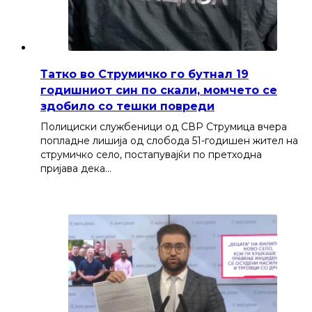
Татко во Струмичко го бутнал 19
годишниот син по скали, момчето се
здобило со тешки повреди
Полициски службеници од СВР Струмица вчера
попладне лишија од слобода 51-годишен жител на
струмичко село, постапувајќи по претходна
пријава дека…