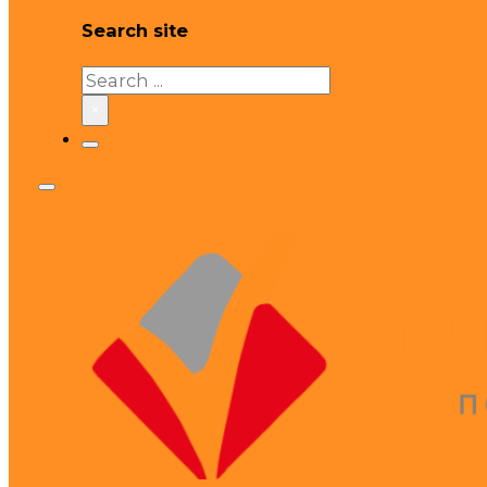
Search site
Search
×