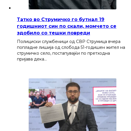
Татко во Струмичко го бутнал 19
годишниот син по скали, момчето се
здобило со тешки повреди
Полициски службеници од СВР Струмица вчера
попладне лишија од слобода 51-годишен жител на
струмичко село, постапувајќи по претходна
пријава дека…