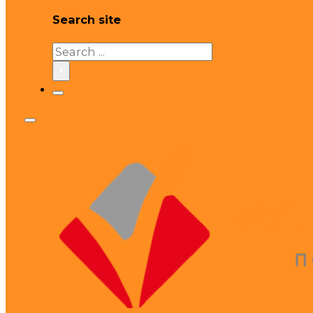
Search site
Search
×