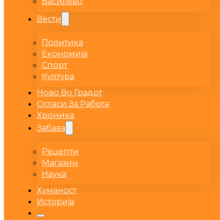
Василево
Вести
Политика
Економија
Спорт
Култура
Ново Во Градот
Огласи За Работа
Хроника
Забава
Рецепти
Магазин
Наука
Хуманост
Историја