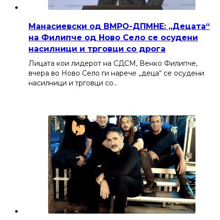
Манасиевски од ВМРО-ДПМНЕ: „Децата“
на Филипче од Ново Село се осудени
насилници и трговци со дрога
Лицата кои лидерот на СДСМ, Венко Филипче,
вчера во Ново Село ги нарече „деца“ се осудени
насилници и трговци со…