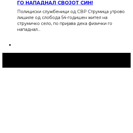
ГО НАПАДНАЛ СВОЈОТ СИН!
Полициски службеници од СВР Струмица утрово
лишиле од слобода 54-годишен жител на
струмичко село, по пријава дека физички го
нападнал…
Струмица Денес © 2024