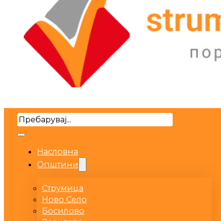
Search
Насловна
Општини
Струмица
Ново Село
Босилово