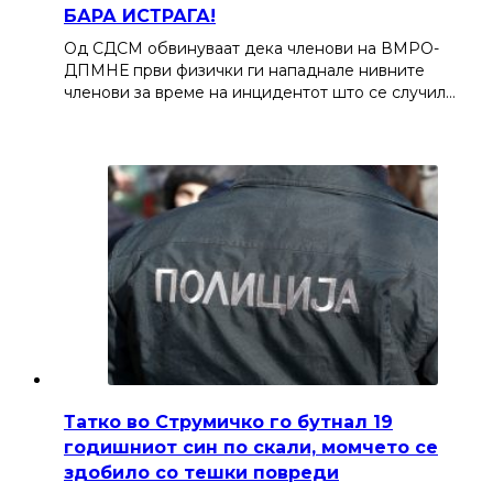
БАРА ИСТРАГА!
Од СДСМ обвинуваат дека членови на ВМРО-
ДПМНЕ први физички ги нападнале нивните
членови за време на инцидентот што се случил…
Татко во Струмичко го бутнал 19
годишниот син по скали, момчето се
здобило со тешки повреди