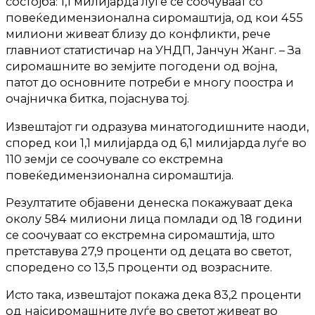
состојба: 1,1 милијарда луѓе се соочуваат со
повеќедимензионална сиромаштија, од кои 455
милиони живеат близу до конфликти, рече
главниот статистичар на УНДП, Јанчун Жанг. – За
сиромашните во земјите погодени од војна,
патот до основните потреби е многу поостра и
очајничка битка, појаснува тој.
Извештајот ги одразува минатогодишните наоди,
според кои 1,1 милијарда од 6,1 милијарда луѓе во
110 земји се соочувале со екстремна
повеќедимензионална сиромаштија.
Резултатите објавени денеска покажуваат дека
околу 584 милиони лица помлади од 18 години
се соочуваат со екстремна сиромаштија, што
претставува 27,9 проценти од децата во светот,
споредено со 13,5 проценти од возрасните.
Исто така, извештајот покажа дека 83,2 проценти
од најсиромашните луѓе во светот живеат во