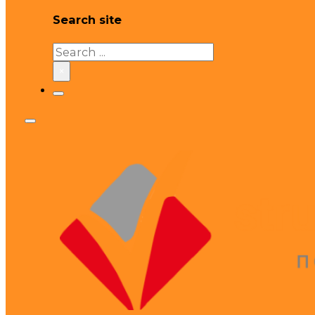
Search site
Search
×