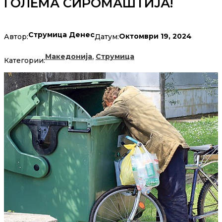
ГОЛЕМА СИРОМАШТИЈА!
Струмица Денес
Октомври 19, 2024
Автор:
Датум:
,
Македонија
Струмица
Категории: