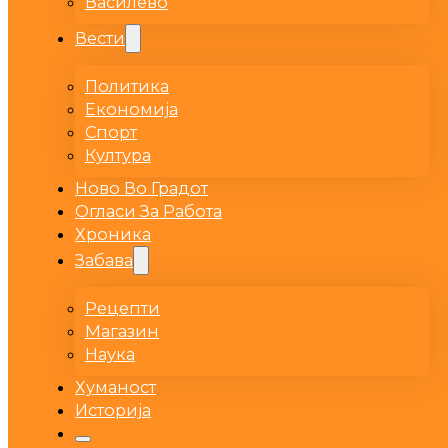
Василево
Вести
Политика
Економија
Спорт
Култура
Ново Во Градот
Огласи За Работа
Хроника
Забава
Рецепти
Магазин
Наука
Хуманост
Историја