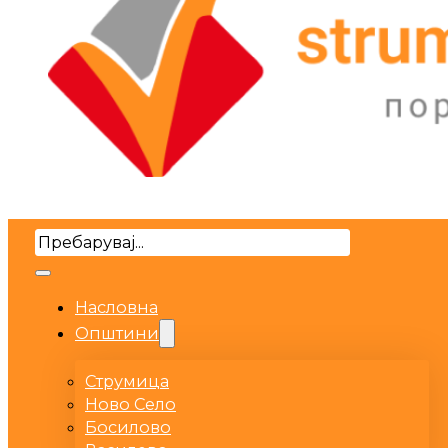
Search
Насловна
Општини
Струмица
Ново Село
Босилово