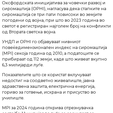
Оксфордската иницијатива за човечки развој и
сиромаштија (OPHI), нагласува дека стапките на
сиромаштија се три пати повисоки во земјите
погодени од војна, при што во 2023 година во
светот е регистриран најголем број на конфликти
од Втората светска војна.
УНДП и OPHI го објавуваат нивниот
повеќедимензионален индекс на сиромаштија
(MPI) секоја година од 2010, а податоците се
прибираат од 112 земји, каде што живеат вкупно
6,3 милијарди луѓе.
Показателите што се користат вклучуваат
недостиг на соодветно живеалиште, јавна
здравствена заштита, електрична енергија,
гориво за готвење, исхрана и присуство во
училиште.
MPI за 2024 година открива отрезнувачка