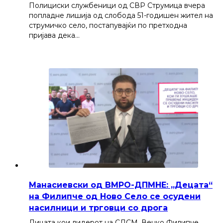
Полициски службеници од СВР Струмица вчера
попладне лишија од слобода 51-годишен жител на
струмичко село, постапувајќи по претходна
пријава дека…
Манасиевски од ВМРО-ДПМНЕ: „Децата“
на Филипче од Ново Село се осудени
насилници и трговци со дрога
Лицата кои лидерот на СДСМ, Венко Филипче,