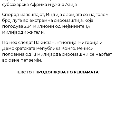
субсахарска Африка и јужна Азија.
Според извештајот, Индија е земјата со најголем
број луѓе во екстремна сиромаштија, која
погодува 234 милиони од нејзините 1,4
милијарди жители.
По неа следат Пакистан, Етиопија, Нигерија и
Демократската Република Конго. Речиси
половина од 1,1 милијарда сиромашни се наоѓаат
во овие пет земји.
ТЕКСТОТ ПРОДОЛЖУВА ПО РЕКЛАМАТА: