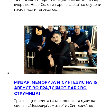
вчера во Ново Село ги нарече „деца“ се осудени
насилници и трговци со…
МИЗАР, МЕМОРИЈА И СИНТЕЗИС НА 15
АВГУСТ ВО ГРАДСКИОТ ПАРК ВО
СТРУМИЦА!
Три значајни имиња на македонската музичка
сцена – „Меморија“, „Мизар“ и „Синтезис“, ќе