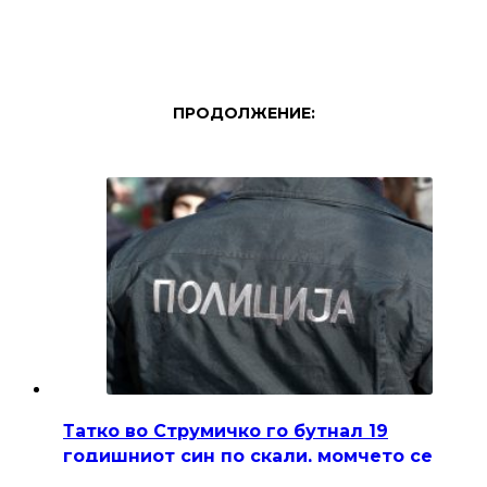
ПРОДОЛЖЕНИЕ:
Татко во Струмичко го бутнал 19
годишниот син по скали, момчето се
здобило со тешки повреди