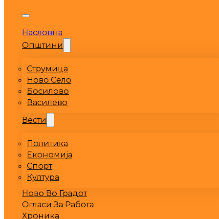
Насловна
Општини
Струмица
Ново Село
Босилово
Василево
Вести
Политика
Економија
Спорт
Култура
Ново Во Градот
Огласи За Работа
Хроника