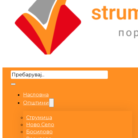
Search
Насловна
Општини
Струмица
Ново Село
Босилово