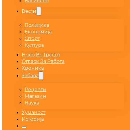
Василево
Вести
Политика
Економија
Спорт
Култура
Ново Во Градот
Огласи За Работа
Хроника
Забава
Рецепти
Магазин
Наука
Хуманост
Историја