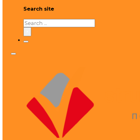
Search site
Search
×