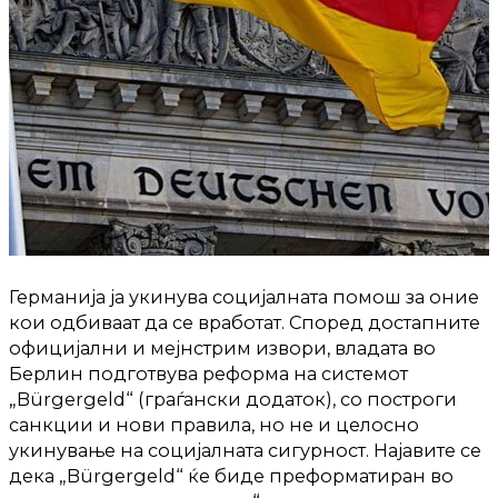
Германија ја укинува социјалната помош за оние
кои одбиваат да се вработат. Според достапните
официјални и мејнстрим извори, владата во
Берлин подготвува реформа на системот
„Bürgergeld“ (граѓански додаток), со построги
санкции и нови правила, но не и целосно
укинување на социјалната сигурност. Најавите се
дека „Bürgergeld“ ќе биде преформатиран во