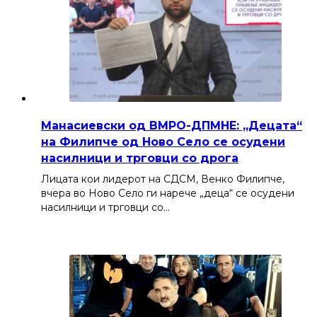
Манасиевски од ВМРО-ДПМНЕ: „Децата“
на Филипче од Ново Село се осудени
насилници и трговци со дрога
Лицата кои лидерот на СДСМ, Венко Филипче,
вчера во Ново Село ги нарече „деца“ се осудени
насилници и трговци со…