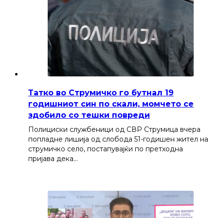
Татко во Струмичко го бутнал 19
годишниот син по скали, момчето се
здобило со тешки повреди
Полициски службеници од СВР Струмица вчера
попладне лишија од слобода 51-годишен жител на
струмичко село, постапувајќи по претходна
пријава дека…