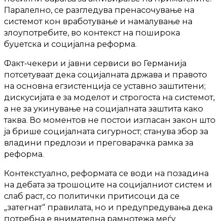
Паралелно, се разгледува пренасочување на
системот кон вработување и намалување на
злоупотребите, во контекст на поширока
буџетска и социјална реформа.
Факт-чекери и јавни сервиси во Германија
потсетуваат дека социјалната држава и правото
на основна егзистенција се уставно заштитени;
дискусијата е за моделот и строгоста на системот,
а не за укинување на социјалната заштита како
таква. Во моментов не постои изгласан закон што
ја брише социјалната сигурност; станува збор за
владини предлози и преговарачка рамка за
реформа.
Контекстуално, реформата се води на позадина
на дебата за трошоците на социјалниот систем и
слаб раст, со политички притисоци да се
„затегнат“ правилата, но и предупредувања дека
потребна е внимателна рамнотежа меѓу