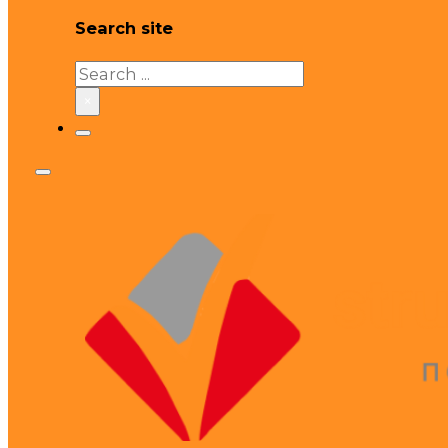
Search site
Search
×