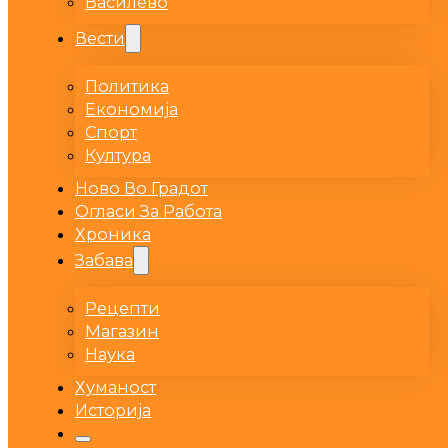
Василево
Вести
Политика
Економија
Спорт
Култура
Ново Во Градот
Огласи За Работа
Хроника
Забава
Рецепти
Магазин
Наука
Хуманост
Историја