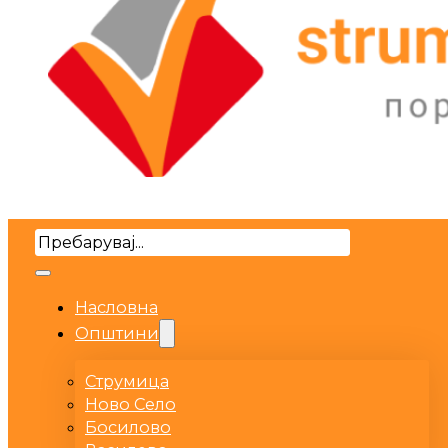
Search
Насловна
Општини
Струмица
Ново Село
Босилово