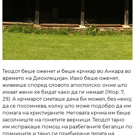
Теодот беше оженет и беше крчмар во Анкара во
времето на Диоклецијан. Иако беше оженет,
живееше според словото апостолско: оние што
имаат жени ќе бидат како да ги немаат (1Кор. 7,
29). А крчмарот сметаше дека би можел, без некој
да се посомнева, колку што може подобро да им
помага на христијаните. Неговата крчма им беше
засолниште на гонетите верници. Теодот тајно
им испраќаше помош на разбеганите бегалци по
планините и тајно ги прибираше телата на