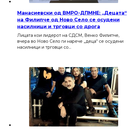
Манасиевски од ВМРО-ДПМНЕ: „Децата“
на Филипче од Ново Село се осудени
насилници и трговци со дрога
Лицата кои лидерот на СДСМ, Венко Филипче,
вчера во Ново Село ги нарече „деца“ се осудени
насилници и трговци со…