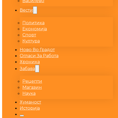
Василево
Вести
Политика
Економија
Спорт
Култура
Ново Во Градот
Огласи За Работа
Хроника
Забава
Рецепти
Магазин
Наука
Хуманост
Историја