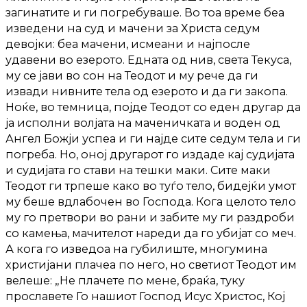
загинатите и ги погребуваше. Во тоа време беа
изведени на суд и мачени за Христа седум
девојки: беа мачени, исмеани и најпосле
удавени во езерото. Едната од нив, света Текуса,
му се јави во сон на Теодот и му рече да ги
извади нивните тела од езерото и да ги закопа.
Ноќе, во темница, појде Теодот со еден другар да
ја исполни волјата на маченичката и воден од
Ангел Божји успеа и ги најде сите седум тела и ги
погреба. Но, оној другарот го издаде кај судијата
и судијата го стави на тешки маки. Сите маки
Теодот ги трпеше како во туѓо тело, бидејќи умот
му беше вдлабочен во Господа. Кога целото тело
му го претвори во рани и забите му ги раздроби
со камења, мачителот нареди да го убијат со меч.
А кога го изведоа на губилиште, многумина
христијани плачеа по него, но светиот Теодот им
велеше: „Не плачете по мене, браќа, туку
прославете Го нашиот Господ Исус Христос, Кој