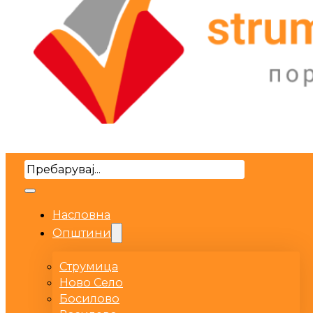
Search
Насловна
Општини
Струмица
Ново Село
Босилово