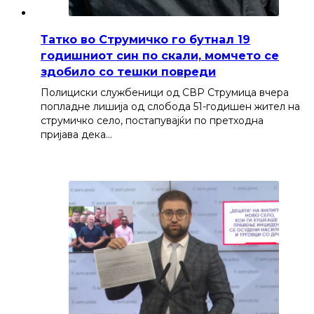
Татко во Струмичко го бутнал 19
годишниот син по скали, момчето се
здобило со тешки повреди
Полициски службеници од СВР Струмица вчера
попладне лишија од слобода 51-годишен жител на
струмичко село, постапувајќи по претходна
пријава дека…