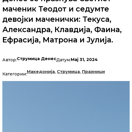
маченик Теодот и седумте
девојки маченички: Текуса,
Александра, Клавдија, Фаина,
Ефрасија, Матрона и Јулија.
Струмица Денес
Мај 31, 2024
Автор:
Датум:
,
,
Македонија
Струмица
Празници
Категории: