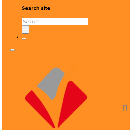
Search site
Search
×