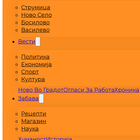
Струмица
Ново Село
Босилово
Василево
Вести
Политика
Економија
Спорт
Култура
Ново Во Градот
Огласи За Работа
Хроника
Забава
Рецепти
Магазин
Наука
Хуманост
Историја