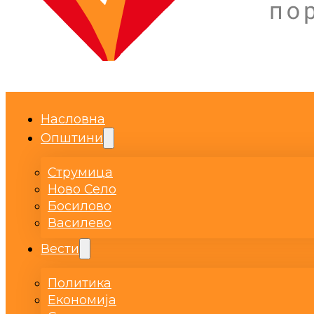
Насловна
Општини
Струмица
Ново Село
Босилово
Василево
Вести
Политика
Економија