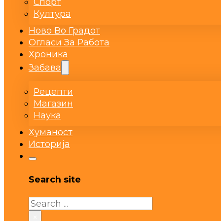
Спорт
Култура
Ново Во Градот
Огласи За Работа
Хроника
Забава
Рецепти
Магазин
Наука
Хуманост
Историја
Search site
Search
×