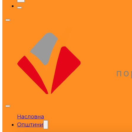
Насловна
Општини