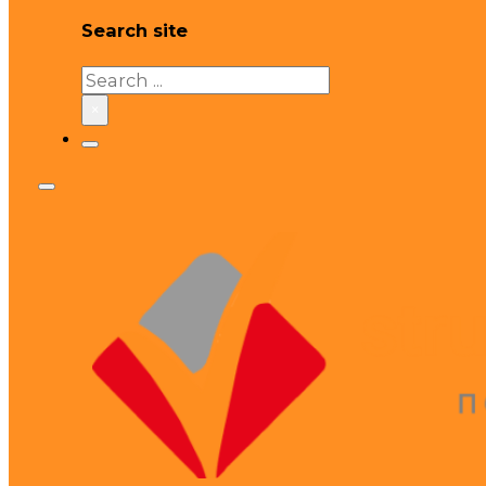
Search site
Search
×