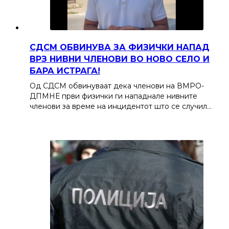
СДСМ ОБВИНУВА ЗА ФИЗИЧКИ НАПАД
ВРЗ НИВНИ ЧЛЕНОВИ ВО НОВО СЕЛО И
БАРА ИСТРАГА!
Од СДСМ обвинуваат дека членови на ВМРО-
ДПМНЕ први физички ги нападнале нивните
членови за време на инцидентот што се случил…