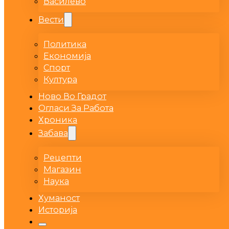
Василево
Вести
Политика
Економија
Спорт
Култура
Ново Во Градот
Огласи За Работа
Хроника
Забава
Рецепти
Магазин
Наука
Хуманост
Историја