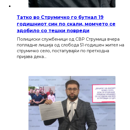
Татко во Струмичко го бутнал 19
годишниот син по скали, момчето се
здобило со тешки повреди
Полициски службеници од СВР Струмица вчера
попладне лишија од слобода 51-годишен жител на
струмичко село, постапувајќи по претходна
пријава дека…