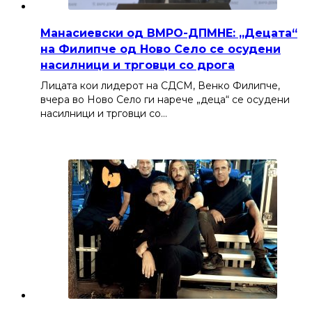
Манасиевски од ВМРО-ДПМНЕ: „Децата“
на Филипче од Ново Село се осудени
насилници и трговци со дрога
Лицата кои лидерот на СДСМ, Венко Филипче,
вчера во Ново Село ги нарече „деца“ се осудени
насилници и трговци со…