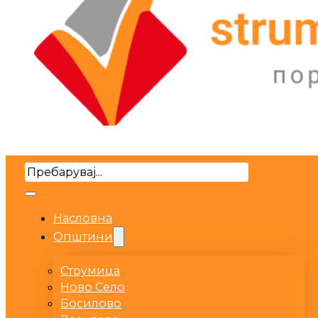
Search
Насловна
Општини
Струмица
Ново Село
Босилово