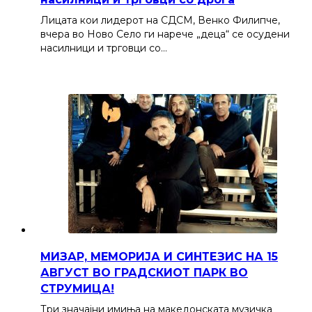
Лицата кои лидерот на СДСМ, Венко Филипче,
вчера во Ново Село ги нарече „деца“ се осудени
насилници и трговци со…
МИЗАР, МЕМОРИЈА И СИНТЕЗИС НА 15
АВГУСТ ВО ГРАДСКИОТ ПАРК ВО
СТРУМИЦА!
Три значајни имиња на македонската музичка