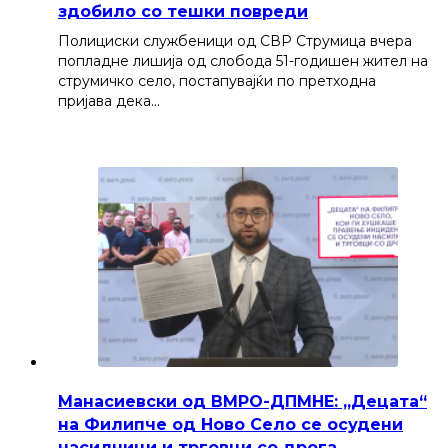
здобило со тешки повреди
Полициски службеници од СВР Струмица вчера
попладне лишија од слобода 51-годишен жител на
струмичко село, постапувајќи по претходна
пријава дека…
Манасиевски од ВМРО-ДПМНЕ: „Децата“
на Филипче од Ново Село се осудени
насилници и трговци со дрога