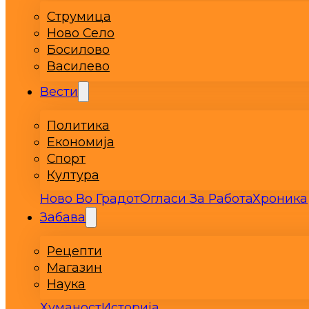
Струмица
Ново Село
Босилово
Василево
Вести
Политика
Економија
Спорт
Култура
Ново Во Градот
Огласи За Работа
Хроника
Забава
Рецепти
Магазин
Наука
Хуманост
Историја