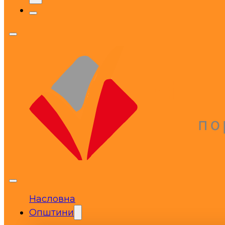
Насловна
Општини