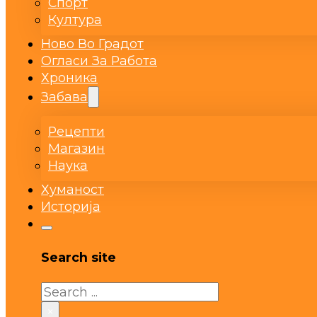
Спорт
Култура
Ново Во Градот
Огласи За Работа
Хроника
Забава
Рецепти
Магазин
Наука
Хуманост
Историја
Search site
Search
×