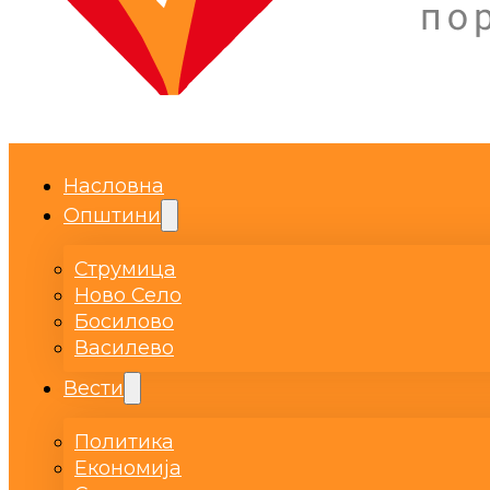
Насловна
Општини
Струмица
Ново Село
Босилово
Василево
Вести
Политика
Економија