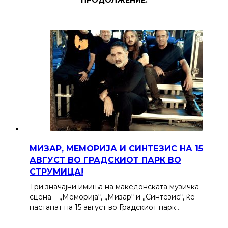
МИЗАР, МЕМОРИЈА И СИНТЕЗИС НА 15
АВГУСТ ВО ГРАДСКИОТ ПАРК ВО
СТРУМИЦА!
Три значајни имиња на македонската музичка
сцена – „Меморија“, „Мизар“ и „Синтезис“, ќе
настапат на 15 август во Градскиот парк…