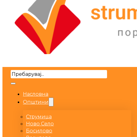
Search
Насловна
Општини
Струмица
Ново Село
Босилово