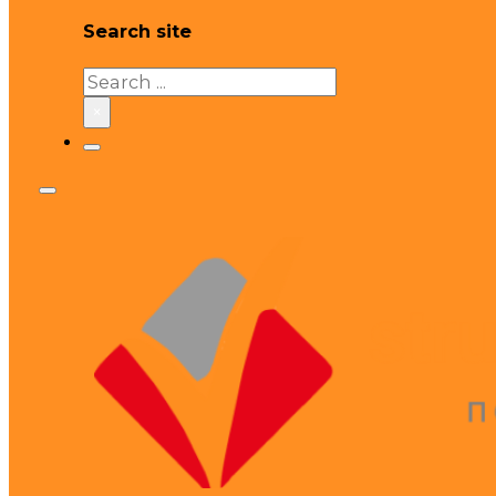
Search site
Search
×