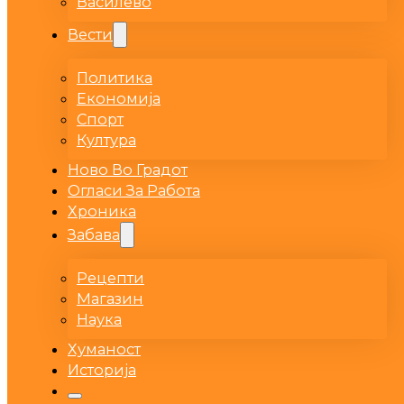
Василево
Вести
Политика
Економија
Спорт
Култура
Ново Во Градот
Огласи За Работа
Хроника
Забава
Рецепти
Магазин
Наука
Хуманост
Историја