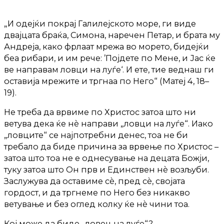
„И одејќи покрај Галилејското море, ги виде
двајцата браќа, Симона, наречен Петар, и брата му
Андреја, како фрлаат мрежа во морето, бидејќи
беа рибари, и им рече: ’Појдете по Мене, и Јас ќе
ве направам ловци на луѓе‘. И ете, тие веднаш ги
оставија мрежите и тргнаа по Него“ (Матеј 4, 18–
19).
Не треба да врвиме по Христос затоа што ни
ветува дека ќе нè направи „ловци на луѓе“. Иако
„ловците“ се најпотребни денес, тоа не би
требало да биде причина за врвење по Христос –
затоа што тоа не е однесување на децата Божји,
туку затоа што Он прв и Единствен нè возљуби.
Заслужува да оставиме сè, пред сè, својата
гордост, и да тргнеме по Него без никакво
ветување и без оглед колку ќе нè чини тоа.
Кој може да биде „ловец на луѓе“?