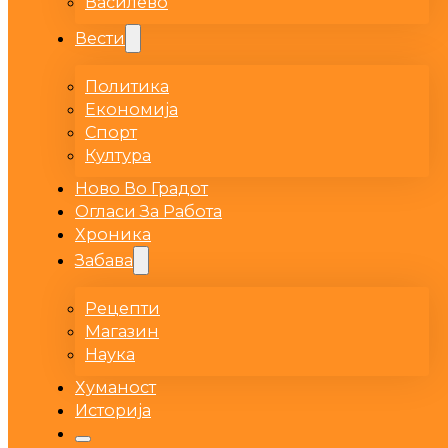
Василево
Вести
Политика
Економија
Спорт
Култура
Ново Во Градот
Огласи За Работа
Хроника
Забава
Рецепти
Магазин
Наука
Хуманост
Историја