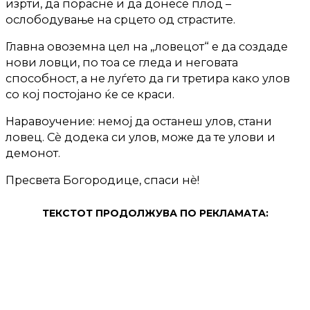
изрти, да порасне и да донесе плод –
ослободување на срцето од страстите.
Главна овоземна цел на „ловецот“ е да создаде
нови ловци, по тоа се гледа и неговата
способност, а не луѓето да ги третира како улов
со кој постојано ќе се краси.
Наравоучение: немој да останеш улов, стани
ловец. Сѐ додека си улов, може да те улови и
демонот.
Пресвета Богородице, спаси нѐ!
ТЕКСТОТ ПРОДОЛЖУВА ПО РЕКЛАМАТА: