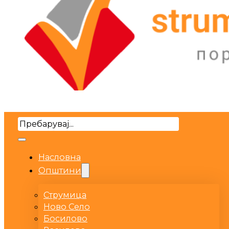
Search
Насловна
Општини
Струмица
Ново Село
Босилово