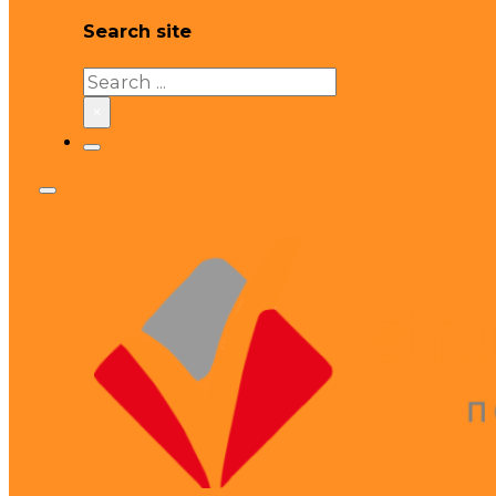
Search site
Search
×