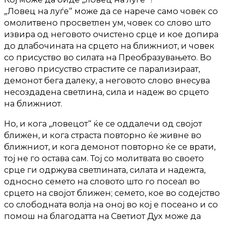
„Ловец на луѓе“ може да се нарече само човек со
омолитвено просветлен ум, човек со слово што
извира од неговото очистено срце и кое допира
до длабочината на срцето на ближниот, и човек
со присуство во силата на Преобразувањето. Во
негово присуство страстите се парализираат,
демонот бега далеку, а неговото слово внесува
несоздадена светлина, сила и надеж во срцето
на ближниот.
Но, и кога „ловецот“ ќе се оддалечи од својот
ближен, и кога страста повторно ќе живне во
ближниот, и кога демонот повторно ќе се врати,
тој не го остава сам. Тој со молитвата во своето
срце ги одржува светлината, силата и надежта,
односно семето на словото што го посеал во
срцето на својот ближен; семето, кое во содејство
со слободната волја на оној во кој е посеано и со
помош на благодатта на Светиот Дух може да