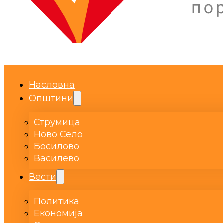
Насловна
Општини
Струмица
Ново Село
Босилово
Василево
Вести
Политика
Економија