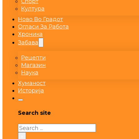
Спорт
Култура
Ново Во Градот
Огласи За Работа
Хроника
Забава
Рецепти
Магазин
Наука
Хуманост
Историја
Search site
Search
×