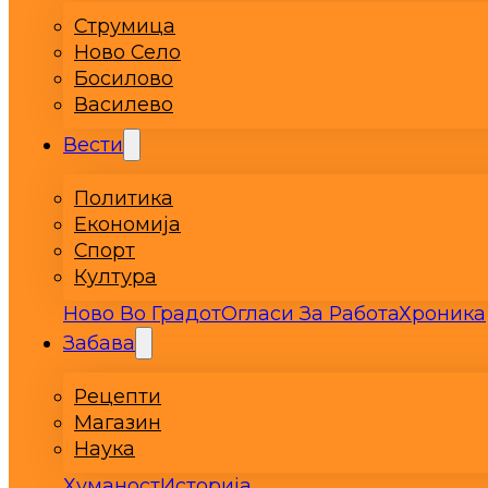
Струмица
Ново Село
Босилово
Василево
Вести
Политика
Економија
Спорт
Култура
Ново Во Градот
Огласи За Работа
Хроника
Забава
Рецепти
Магазин
Наука
Хуманост
Историја