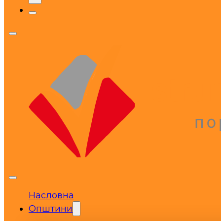
Насловна
Општини