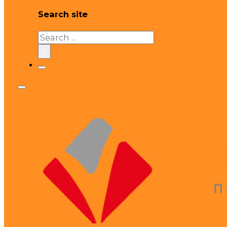
Search site
Search
×