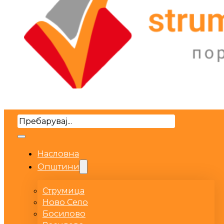
Search
Насловна
Општини
Струмица
Ново Село
Босилово