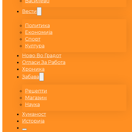
Василево
Вести
Политика
Економија
Спорт
Култура
Ново Во Градот
Огласи За Работа
Хроника
Забава
Рецепти
Магазин
Наука
Хуманост
Историја