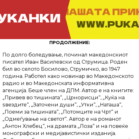
ПРОДОЛЖЕНИЕ:
По долго боледување, починал македонскиот
писател Иван Василевски од Струмица. Роден
бил во селото Босилово, Струмичко, во 1947
година. Работел како новинар во Македонското
радио и во Македонската информативна
агенција. Беше член на ДПМ. Автор е на книгите:
„Привев во тишината“, „Црнорисци“, „Куќа на
ѕвездите“, „Заточени души“, „Утки“, „Наташа“,
„Поеми за тишината“, „Потомците на Чрт“ и
„Одмеѓување на светот“. Автор е на романот
„Антон Хлебец“, на драмата „Лоза“ и на повеќе
монографски и медијавистички изданија.