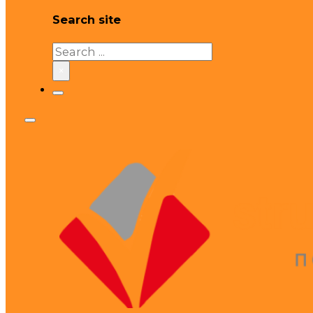
Search site
Search
×