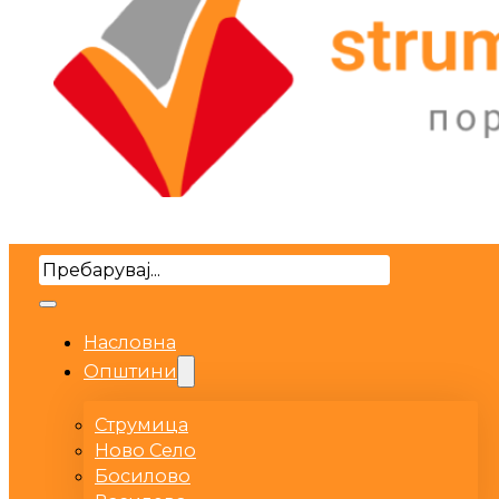
Search
Насловна
Општини
Струмица
Ново Село
Босилово