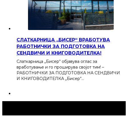
СЛАТКАРНИЦА „БИСЕР“ ВРАБОТУВА
РАБОТНИЧКИ ЗА ПОДГОТОВКА НА
СЕНДВИЧИ И КНИГОВОДИТЕЛКА!
Слаткарница „Бисер“ објавува оглас за
вработување и го проширува својот тим! –
РАБОТНИЧКИ ЗА ПОДГОТОВКА НА СЕНДВИЧИ
И КНИГОВОДИТЕЛКА „Бисер“…
Струмица Денес © 2024