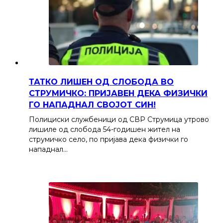
ТАТКО ЛИШЕН ОД СЛОБОДА ВО
СТРУМИЧКО: ПРИЈАВЕН ДЕКА ФИЗИЧКИ
ГО НАПАДНАЛ СВОЈОТ СИН!
Полициски службеници од СВР Струмица утрово
лишиле од слобода 54-годишен жител на
струмичко село, по пријава дека физички го
нападнал…