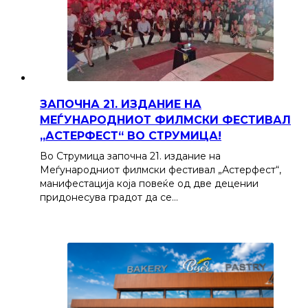
ЗАПОЧНА 21. ИЗДАНИЕ НА
МЕЃУНАРОДНИОТ ФИЛМСКИ ФЕСТИВАЛ
„АСТЕРФЕСТ“ ВО СТРУМИЦА!
Во Струмица започна 21. издание на
Меѓународниот филмски фестивал „Астерфест“,
манифестација која повеќе од две децении
придонесува градот да се…