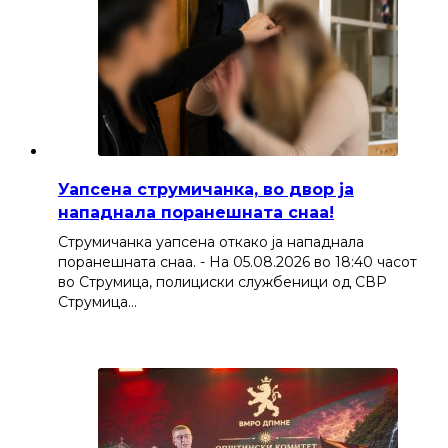
Уапсена струмичанка, во двор ја
нападнала поранешната снаа!
Струмичанка уапсена откако ја нападнала
поранешната снаа. - На 05.08.2026 во 18:40 часот
во Струмица, полициски службеници од СВР
Струмица…