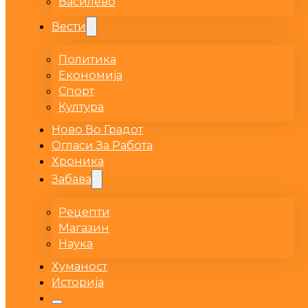
Василево
Вести
Политика
Економија
Спорт
Култура
Ново Во Градот
Огласи За Работа
Хроника
Забава
Рецепти
Магазин
Наука
Хуманост
Историја