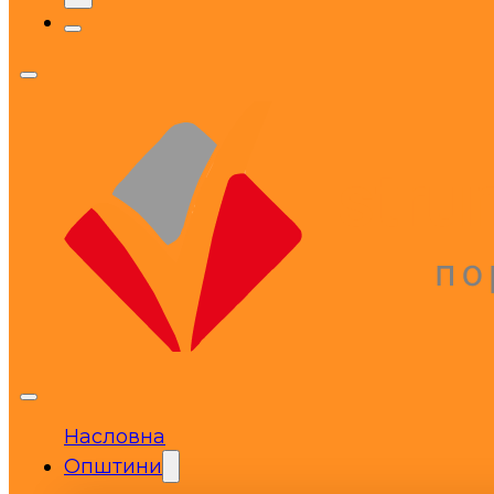
Насловна
Општини