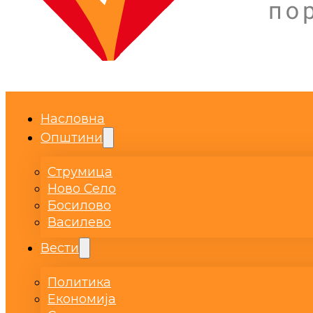
Насловна
Општини
Струмица
Ново Село
Босилово
Василево
Вести
Политика
Економија