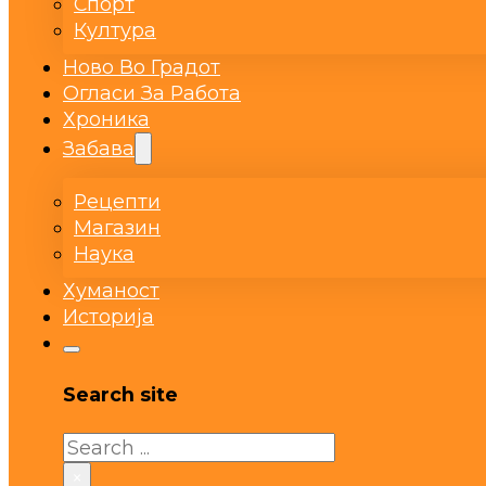
Спорт
Култура
Ново Во Градот
Огласи За Работа
Хроника
Забава
Рецепти
Магазин
Наука
Хуманост
Историја
Search site
Search
×