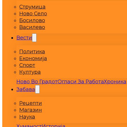
Струмица
Ново Село
Босилово
Василево
Вести
Политика
Економија
Спорт
Култура
Ново Во Градот
Огласи За Работа
Хроника
Забава
Рецепти
Магазин
Наука
Хуманост
Историја