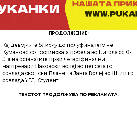
ПРОДОЛЖЕНИЕ:
Кај девојките блиску до полуфиналето не
Куманово со гостинската победа во Битола со 0-
3, а на останатите први четвртфинални
натпревари Наковски волеј во пет сета го
совлада скопски Планет, а Јанта Волеј во Штип го
совлада УГД Студент.
ТЕКСТОТ ПРОДОЛЖУВА ПО РЕКЛАМАТА: