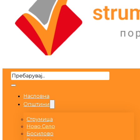
Search
Насловна
Општини
Струмица
Ново Село
Босилово