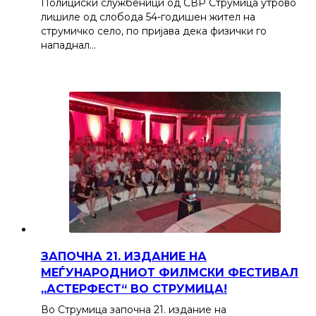
Полициски службеници од СВР Струмица утрово
лишиле од слобода 54-годишен жител на
струмичко село, по пријава дека физички го
нападнал…
ЗАПОЧНА 21. ИЗДАНИЕ НА
МЕЃУНАРОДНИОТ ФИЛМСКИ ФЕСТИВАЛ
„АСТЕРФЕСТ“ ВО СТРУМИЦА!
Во Струмица започна 21. издание на