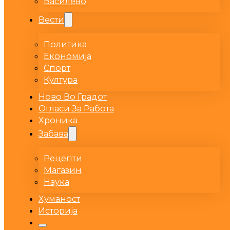
Василево
Вести
Политика
Економија
Спорт
Култура
Ново Во Градот
Огласи За Работа
Хроника
Забава
Рецепти
Магазин
Наука
Хуманост
Историја