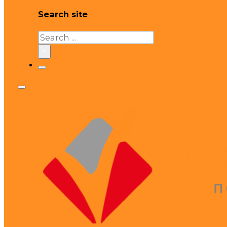
Search site
Search
×