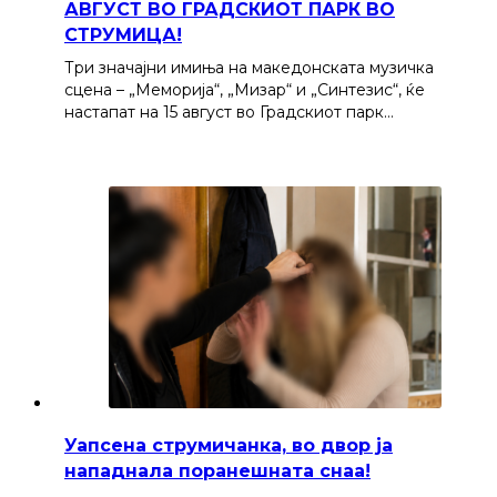
АВГУСТ ВО ГРАДСКИОТ ПАРК ВО
СТРУМИЦА!
Три значајни имиња на македонската музичка
сцена – „Меморија“, „Мизар“ и „Синтезис“, ќе
настапат на 15 август во Градскиот парк…
Уапсена струмичанка, во двор ја
нападнала поранешната снаа!