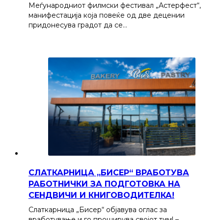
Меѓународниот филмски фестивал „Астерфест“,
манифестација која повеќе од две децении
придонесува градот да се…
СЛАТКАРНИЦА „БИСЕР“ ВРАБОТУВА
РАБОТНИЧКИ ЗА ПОДГОТОВКА НА
СЕНДВИЧИ И КНИГОВОДИТЕЛКА!
Слаткарница „Бисер“ објавува оглас за
вработување и го проширува својот тим! –