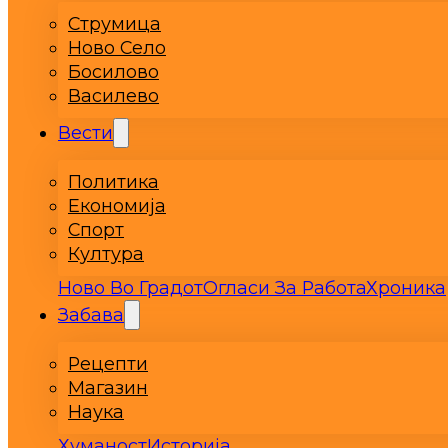
Струмица
Ново Село
Босилово
Василево
Вести
Политика
Економија
Спорт
Култура
Ново Во Градот
Огласи За Работа
Хроника
Забава
Рецепти
Магазин
Наука
Хуманост
Историја