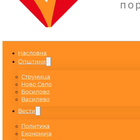
Насловна
Општини
Струмица
Ново Село
Босилово
Василево
Вести
Политика
Економија