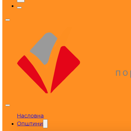
Насловна
Општини