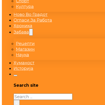
Спорт
Култура
Ново Во Градот
Огласи За Работа
Хроника
Забава
Рецепти
Магазин
Наука
Хуманост
Историја
Search site
Search
×