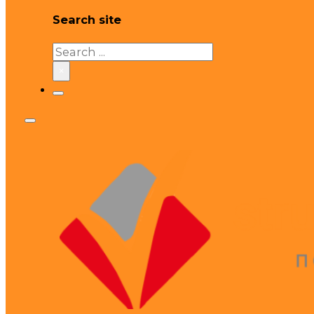
Search site
Search
×