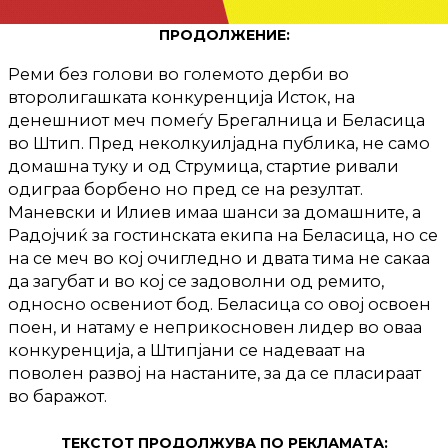
ПРОДОЛЖЕНИЕ:
Реми без голови во големото дерби во
второлигашката конкуренција Исток, на
денешниот меч помеѓу Брегалница и Беласица
во Штип. Пред неколкуилјадна публика, не само
домашна туку и од Струмица, стартие ривали
одиграа борбено но пред се на резултат.
Маневски и Илиев имаа шанси за домашните, а
Радојчиќ за гостинската екипа на Беласица, но се
на се меч во кој очигледно и двата тима не сакаа
да загубат и во кој се задоволни од ремито,
односно освениот бод. Беласица со овој освоен
поен, и натаму е неприкосновен лидер во оваа
конкуренција, а Штипјани се надеваат на
поволен развој на настаните, за да се пласираат
во баражот.
ТЕКСТОТ ПРОДОЛЖУВА ПО РЕКЛАМАТА: