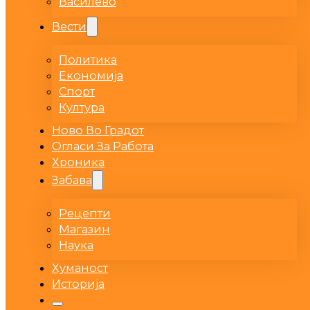
Василево
Вести
Политика
Економија
Спорт
Култура
Ново Во Градот
Огласи За Работа
Хроника
Забава
Рецепти
Магазин
Наука
Хуманост
Историја