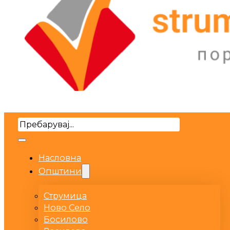
Search
Насловна
Општини
Струмица
Ново Село
Босилово