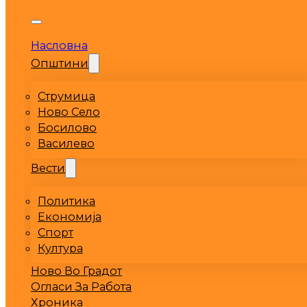
Насловна
Општини
Струмица
Ново Село
Босилово
Василево
Вести
Политика
Економија
Спорт
Култура
Ново Во Градот
Огласи За Работа
Хроника