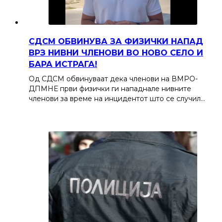
СДСМ ОБВИНУВА ЗА ФИЗИЧКИ НАПАД
ВРЗ НИВНИ ЧЛЕНОВИ ВО НОВО СЕЛО И
БАРА ИСТРАГА!
Од СДСМ обвинуваат дека членови на ВМРО-
ДПМНЕ први физички ги нападнале нивните
членови за време на инцидентот што се случил…