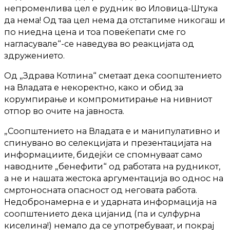
непроменлива цел е рудник во Иловица-Штука
да нема! Од таа цел нема да отстапиме никогаш и
по ниедна цена и тоа повеќепати сме го
нагласувале“-се наведува во реакцијата од
здружението.
Од „Здрава Котлина“ сметаат дека соопштението
на Владата е некоректно, како и обид за
корумпирање и компромитирање на нивниот
отпор во очите на јавноста.
„Соопштението на Владата е и манипулативно и
спинувано во селекцијата и презентацијата на
информациите, бидејќи се спомнуваат само
наводните „бенефити“ од работата на рудникот,
а не и нашата жестока аргументација во однос на
смртоносната опасност од неговата работа.
Недобронамерна е и ударната информација на
соопштението дека цијанид (па и сулфурна
киселина!) немало да се употребуваат, и покрај