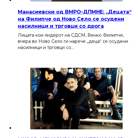
Манасиевски од ВМРО-ДПМНЕ: „Децата“
на Филипче од Ново Село се осудени
насилници и трговци со дрога
Лицата кои лидерот на СДСМ, Венко Филипче,
вчера во Ново Село ги нарече „деца“ се осудени
насилници и трговци со…