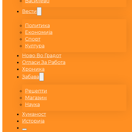
Василево
Вести
Политика
Економија
Спорт
Култура
Ново Во Градот
Огласи За Работа
Хроника
Забава
Рецепти
Магазин
Наука
Хуманост
Историја