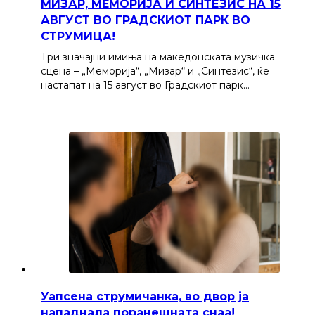
МИЗАР, МЕМОРИЈА И СИНТЕЗИС НА 15
АВГУСТ ВО ГРАДСКИОТ ПАРК ВО
СТРУМИЦА!
Три значајни имиња на македонската музичка
сцена – „Меморија“, „Мизар“ и „Синтезис“, ќе
настапат на 15 август во Градскиот парк…
Уапсена струмичанка, во двор ја
нападнала поранешната снаа!