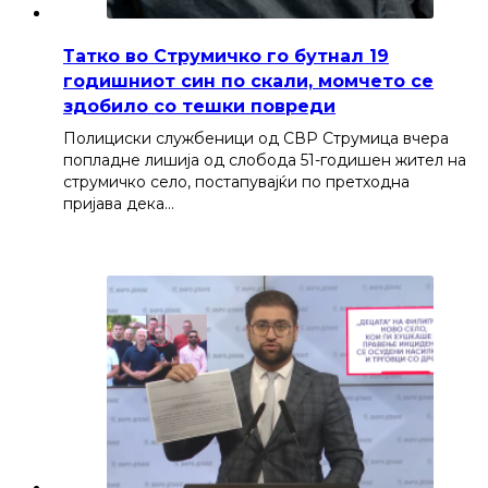
Татко во Струмичко го бутнал 19
годишниот син по скали, момчето се
здобило со тешки повреди
Полициски службеници од СВР Струмица вчера
попладне лишија од слобода 51-годишен жител на
струмичко село, постапувајќи по претходна
пријава дека…