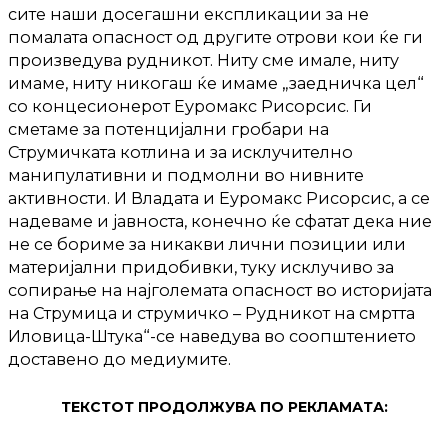
сите наши досегашни експликации за не
помалата опасност од другите отрови кои ќе ги
произведува рудникот. Ниту сме имале, ниту
имаме, ниту никогаш ќе имаме „заедничка цел“
со концесионерот Еуромакс Рисорсис. Ги
сметаме за потенцијални гробари на
Струмичката котлина и за исклучително
манипулативни и подмолни во нивните
активности. И Владата и Еуромакс Рисорсис, а се
надеваме и јавноста, конечно ќе сфатат дека ние
не се бориме за никакви лични позиции или
материјални придобивки, туку исклучиво за
сопирање на најголемата опасност во историјата
на Струмица и струмичко – Рудникот на смртта
Иловица-Штука“-се наведува во соопштението
доставено до медиумите.
ТЕКСТОТ ПРОДОЛЖУВА ПО РЕКЛАМАТА: