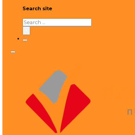
Search site
Search
×