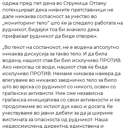
одржа пред пет дена во Струмица. Оттаму
потенцираат дека нивните претставници не
дале никаква согласност за учество во
„мониторинг тело“ што ќе ја следело работата на
рудникот, бидејќи тоа би значело дека
прифаќаат рудникот да биде отворен.
„Во текот на состанокот, не е водена апсолутно
никаква дискусија за такво тело. И да била
водена, нашиот став би бил исклучиво ПРОТИВ.
Ако некогаш се води, нашиот став ќе биде
исклучиво ПРОТИВ. Немаме никаква намера да
влегуваме во никакво заедничко тело за било
што во врска со рудникот со никого, освен со
граѓански активисти. Ние сме независна
граѓанска иницијатива со свои активности и ќе
продолжиме во истиот дух како и досега. Ќе
учествуваме во јавни дебати за да ја шириме
вистината за опасноста од рудникот. Наша
недвосмислена, директна, единствена и