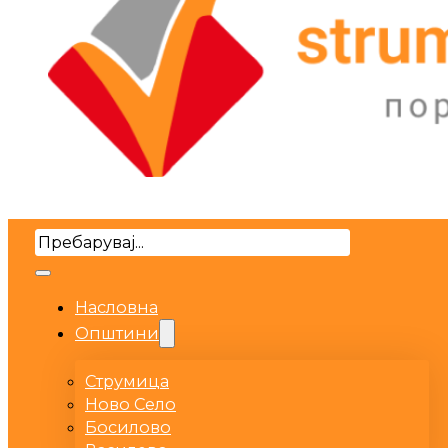
Search
Насловна
Општини
Струмица
Ново Село
Босилово