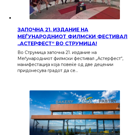
ЗАПОЧНА 21. ИЗДАНИЕ НА
МЕЃУНАРОДНИОТ ФИЛМСКИ ФЕСТИВАЛ
„АСТЕРФЕСТ“ ВО СТРУМИЦА!
Во Струмица започна 21. издание на
Меѓународниот филмски фестивал „Астерфест“,
манифестација која повеќе од две децении
придонесува градот да се…