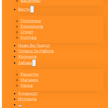
Василево
Вести
Политика
Економија
Спорт
Култура
Ново Во Градот
Огласи За Работа
Хроника
Забава
Рецепти
Магазин
Наука
Хуманост
Историја