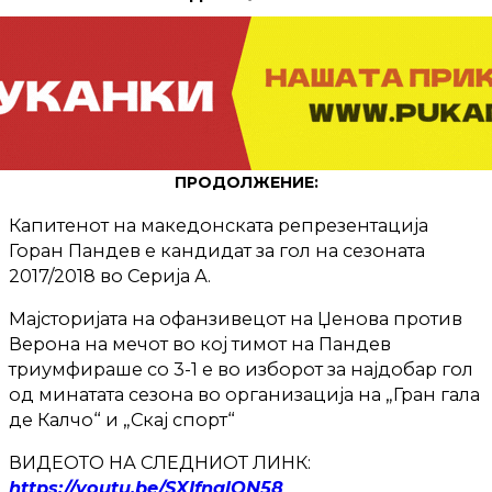
ПРОДОЛЖЕНИЕ:
Капитенот на македонската репрезентација
Горан Пандев е кандидат за гол на сезоната
2017/2018 во Серија А.
Мајсторијата на офанзивецот на Џенова против
Верона на мечот во кој тимот на Пандев
триумфираше со 3-1 е во изборот за најдобар гол
од минатата сезона во организација на „Гран гала
де Калчо“ и „Скај спорт“
ВИДЕОТО НА СЛЕДНИОТ ЛИНК:
https://youtu.be/SXIfnqlON58