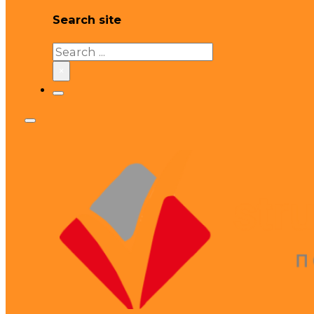
Search site
Search
×