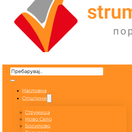
Search
Насловна
Општини
Струмица
Ново Село
Босилово