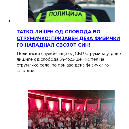
ТАТКО ЛИШЕН ОД СЛОБОДА ВО
СТРУМИЧКО: ПРИЈАВЕН ДЕКА ФИЗИЧКИ
ГО НАПАДНАЛ СВОЈОТ СИН!
Полициски службеници од СВР Струмица утрово
лишиле од слобода 54-годишен жител на
струмичко село, по пријава дека физички го
нападнал…