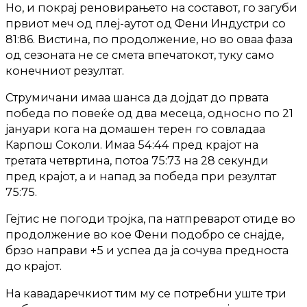
Но, и покрај реновирањето на составот, го загуби
првиот меч од плеј-аутот од Фени Индустри со
81:86. Вистина, по продолжение, но во оваа фаза
од сезоната не се смета впечатокот, туку само
конечниот резултат.
Струмичани имаа шанса да дојдат до првата
победа по повеќе од два месеца, односно по 21
јануари кога на домашен терен го совладаа
Карпош Соколи. Имаа 54:44 пред крајот на
третата четвртина, потоа 75:73 на 28 секунди
пред крајот, а и напад за победа при резултат
75:75.
Гејтис не погоди тројка, па натпреварот отиде во
продолжение во кое Фени подобро се снајде,
брзо направи +5 и успеа да ја сочува предноста
до крајот.
На кавадаречкиот тим му се потребни уште три