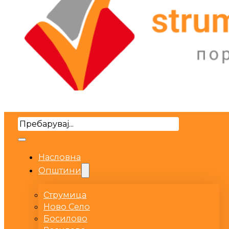
Search
Насловна
Општини
Струмица
Ново Село
Босилово