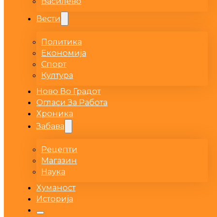
Василево
Вести
Политика
Економија
Спорт
Култура
Ново Во Градот
Огласи За Работа
Хроника
Забава
Рецепти
Магазин
Наука
Хуманост
Историја