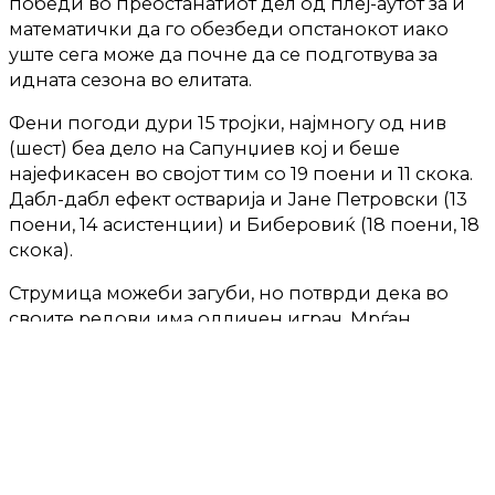
победи во преостанатиот дел од плеј-аутот за и
математички да го обезбеди опстанокот иако
уште сега може да почне да се подготвува за
идната сезона во елитата.
Фени погоди дури 15 тројки, најмногу од нив
(шест) беа дело на Сапунџиев кој и беше
најефикасен во својот тим со 19 поени и 11 скока.
Дабл-дабл ефект остварија и Јане Петровски (13
поени, 14 асистенции) и Биберовиќ (18 поени, 18
скока).
Струмица можеби загуби, но потврди дека во
своите редови има одличен играч. Мрѓан
Мирковиќ постигна 23 поени и 14 скока и
сигурно ќе биде закана за противниците на
претстојните натпревари.
ТЕКСТОТ ПРОДОЛЖУВА ПО РЕКЛАМАТА: