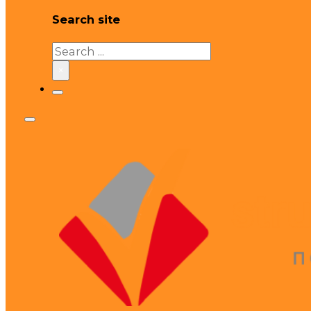
Search site
Search
×