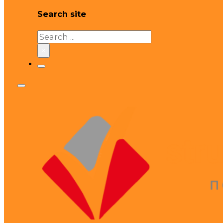
Search site
Search
×