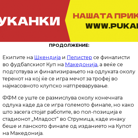
ПРОДОЛЖЕНИЕ:
Екипите на
Шкендија
и
Пелистер
се финалисти
во фудбалскиот Куп на
Македонија
, а веќе се
подготвува и финализирањето на одлуката околу
теренот на кој ќе се игра мечот за трофеј во
најмасовното клупско натпреварување.
ФФМ се уште се размислува околу конечната
одлука каде да се игра големото финале, но како
што засега стојат работите, во пол-позиција е
стадионот „Младост“ во Струмица, каде инаку
беше и ланското финале од изданието на Купот
на Македонија.