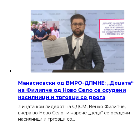
Манасиевски од ВМРО-ДПМНЕ: „Децата“
на Филипче од Ново Село се осудени
насилници и трговци со дрога
Лицата кои лидерот на СДСМ, Венко Филипче,
вчера во Ново Село ги нарече „деца“ се осудени
насилници и трговци со…