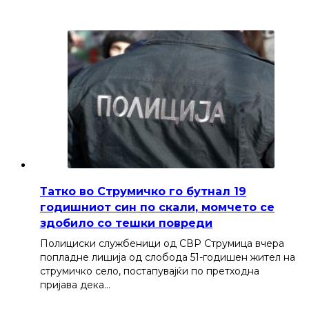
Татко во Струмичко го бутнал 19
годишниот син по скали, момчето се
здобило со тешки повреди
Полициски службеници од СВР Струмица вчера
попладне лишија од слобода 51-годишен жител на
струмичко село, постапувајќи по претходна
пријава дека…