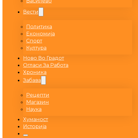
Василево
Вести
Политика
Економија
Спорт
Култура
Ново Во Градот
Огласи За Работа
Хроника
Забава
Рецепти
Магазин
Наука
Хуманост
Историја