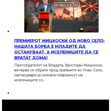
ПРЕМИЕРОТ МИЦКОСКИ ОД НОВО СЕЛО:
НАШАТА БОРБА Е МЛАДИТЕ ДА
ОСТАНУВААТ, А ИСЕЛЕНИЦИТЕ ДА СЕ
ВРАТАТ ДОМА!
Претседателот на Владата, Христијан Мицкоски,
вечерва се обрати пред граѓаните во Ново Село,
нагласувајќи ја силната поврзаност на
иселениците со…
Струмица Денес © 2024