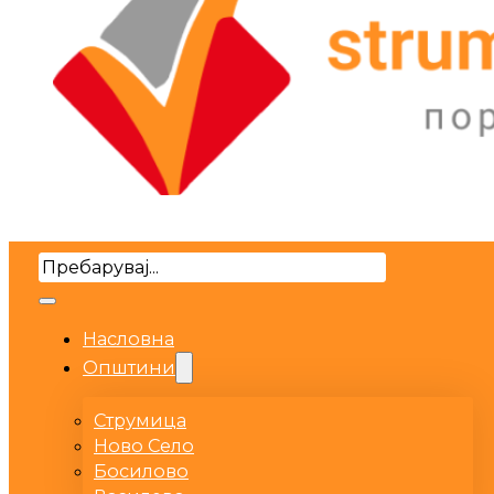
Search
Насловна
Општини
Струмица
Ново Село
Босилово