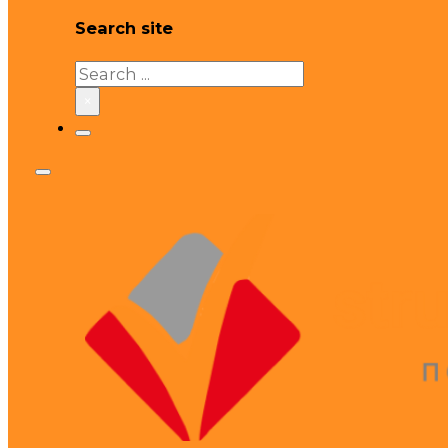
Search site
Search
×