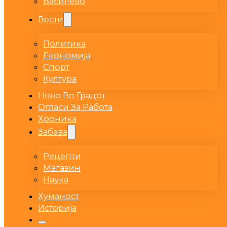
Василево
Вести
Политика
Економија
Спорт
Култура
Ново Во Градот
Огласи За Работа
Хроника
Забава
Рецепти
Магазин
Наука
Хуманост
Историја