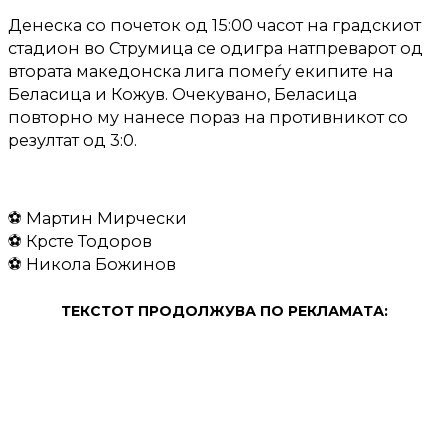
Денеска со почеток од 15:00 часот на градскиот
стадион во Струмица се одигра натпреварот од
втората македонска лига помеѓу екипите на
Беласица и Кожув. Очекувано, Беласица
повторно му нанесе пораз на противникот со
резултат од 3:0.
⚽
Мартин Мирчески
⚽
Крсте Тодоров
⚽
Никола Божинов
ТЕКСТОТ ПРОДОЛЖУВА ПО РЕКЛАМАТА: