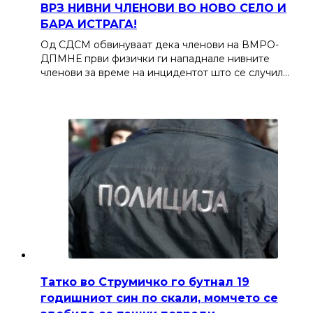
ВРЗ НИВНИ ЧЛЕНОВИ ВО НОВО СЕЛО И
БАРА ИСТРАГА!
Од СДСМ обвинуваат дека членови на ВМРО-
ДПМНЕ први физички ги нападнале нивните
членови за време на инцидентот што се случил…
Татко во Струмичко го бутнал 19
годишниот син по скали, момчето се