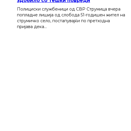
здобило со тешки повреди
Полициски службеници од СВР Струмица вчера
попладне лишија од слобода 51-годишен жител на
струмичко село, постапувајќи по претходна
пријава дека…
Манасиевски од ВМРО-ДПМНЕ: „Децата“
на Филипче од Ново Село се осудени
насилници и трговци со дрога