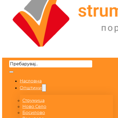
Search
Насловна
Општини
Струмица
Ново Село
Босилово