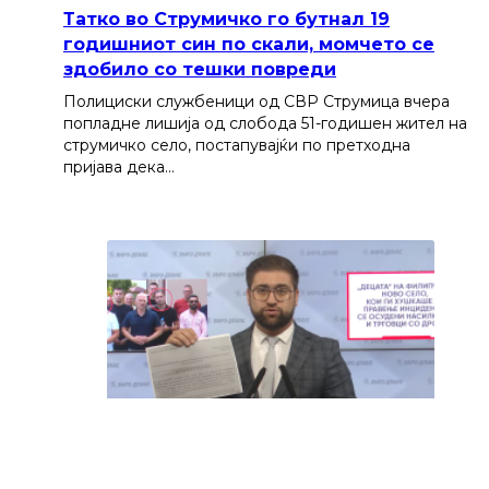
Татко во Струмичко го бутнал 19
годишниот син по скали, момчето се
здобило со тешки повреди
Полициски службеници од СВР Струмица вчера
попладне лишија од слобода 51-годишен жител на
струмичко село, постапувајќи по претходна
пријава дека…