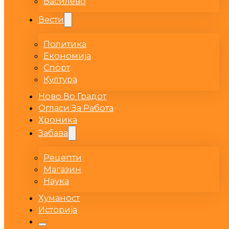
Василево
Вести
Политика
Економија
Спорт
Култура
Ново Во Градот
Огласи За Работа
Хроника
Забава
Рецепти
Магазин
Наука
Хуманост
Историја