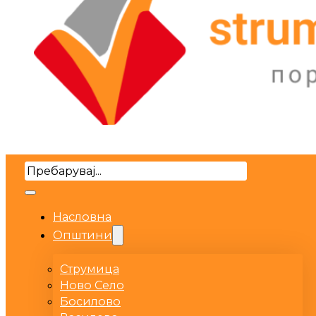
Search
Насловна
Општини
Струмица
Ново Село
Босилово