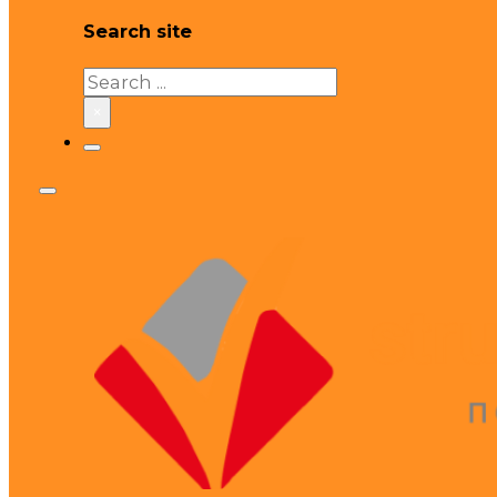
Search site
Search
×