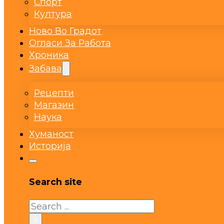
Спорт
Култура
Ново Во Градот
Огласи За Работа
Хроника
Забава
Рецепти
Магазин
Наука
Хуманост
Историја
Search site
Search
×