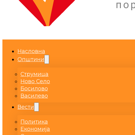
Насловна
Општини
Струмица
Ново Село
Босилово
Василево
Вести
Политика
Економија