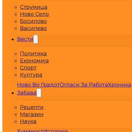
Струмица
Ново Село
Босилово
Василево
Вести
Политика
Економија
Спорт
Култура
Ново Во Градот
Огласи За Работа
Хроника
Забава
Рецепти
Магазин
Наука
Хуманост
Историја