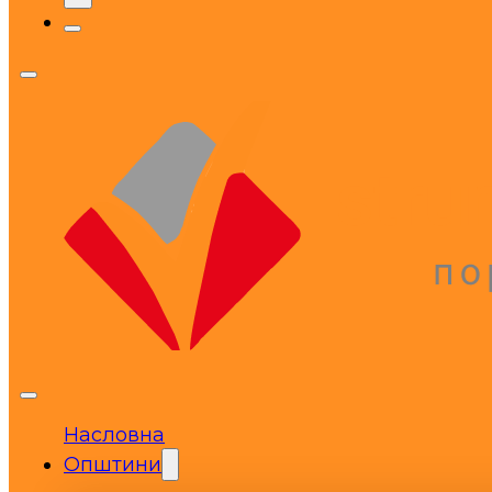
Насловна
Општини