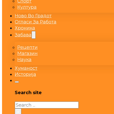
Спорт
Култура
Ново Во Градот
Огласи За Работа
Хроника
Забава
Рецепти
Магазин
Наука
Хуманост
Историја
Search site
Search
×