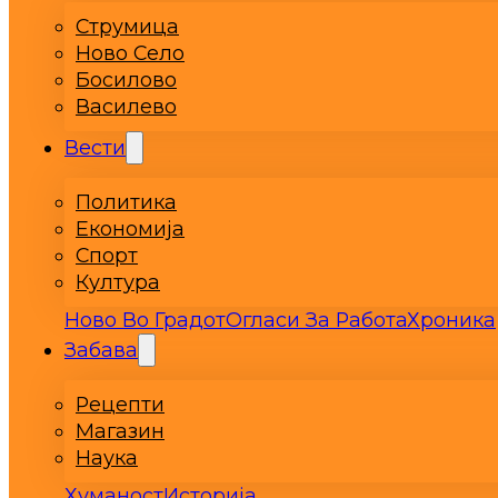
Струмица
Ново Село
Босилово
Василево
Вести
Политика
Економија
Спорт
Култура
Ново Во Градот
Огласи За Работа
Хроника
Забава
Рецепти
Магазин
Наука
Хуманост
Историја