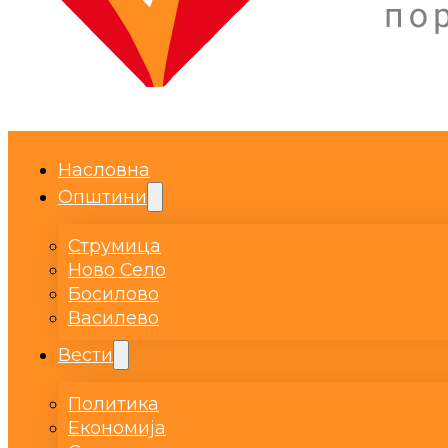
Насловна
Општини
Струмица
Ново Село
Босилово
Василево
Вести
Политика
Економија