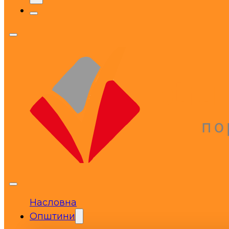
Насловна
Општини