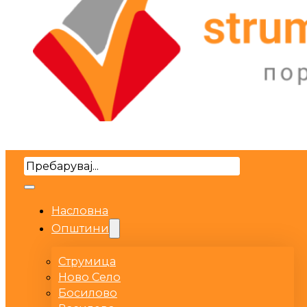
Search
Насловна
Општини
Струмица
Ново Село
Босилово