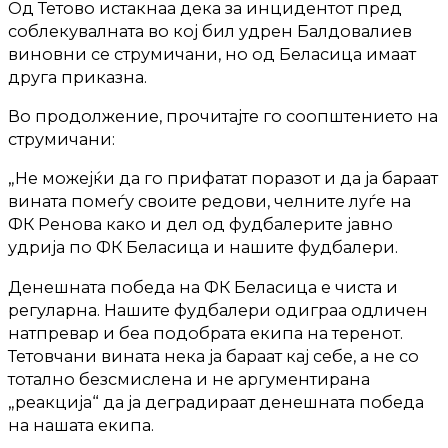
Од Тетово истакнаа дека за инцидентот пред
соблекувалната во кој бил удрен Балдовалиев
виновни се струмичани, но од Беласица имаат
друга приказна.
Во продолжение, прочитајте го соопштението на
струмичани:
„Не можејќи да го прифатат поразот и да ја бараат
вината помеѓу своите редови, челните луѓе на
ФК Ренова како и дел од фудбалерите јавно
удрија по ФК Беласица и нашите фудбалери.
Денешната победа на ФК Беласица е чиста и
регуларна. Нашите фудбалери одиграа одличен
натпревар и беа подобрата екипа на теренот.
Тетовчани вината нека ја бараат кај себе, а не со
тотално безсмислена и не аргументирана
„реакција“ да ја деградираат денешната победа
на нашата екипа.