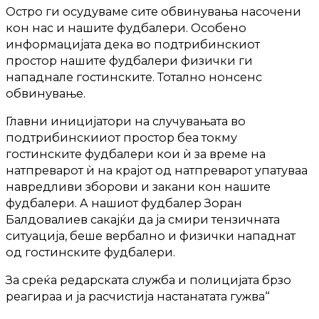
Остро ги осудуваме сите обвинувања насочени
кон нас и нашите фудбалери. Особено
информацијата дека во подтрибинскиот
простор нашите фудбалери физички ги
нападнале гостинските. Тотално нонсенс
обвинување.
Главни иницијатори на случувањата во
подтрибинскииот простор беа токму
гостинските фудбалери кои ѝ за време на
натпреварот ѝ на крајот од натпреварот упатуваа
навредливи зборови и закани кон нашите
фудбалери. A нашиот фудбалер Зоран
Балдовалиев сакајќи да ја смири тензичната
ситуација, беше вербално и физички нападнат
од гостинските фудбалери.
За среќа редарската служба и полицијата брзо
реагираа и ја расчистија настанатата гужва“