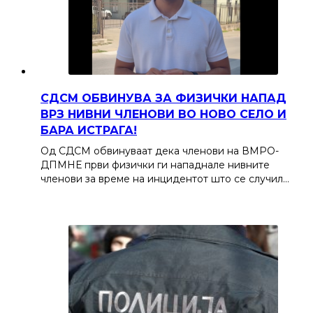
СДСМ ОБВИНУВА ЗА ФИЗИЧКИ НАПАД
ВРЗ НИВНИ ЧЛЕНОВИ ВО НОВО СЕЛО И
БАРА ИСТРАГА!
Од СДСМ обвинуваат дека членови на ВМРО-
ДПМНЕ први физички ги нападнале нивните
членови за време на инцидентот што се случил…