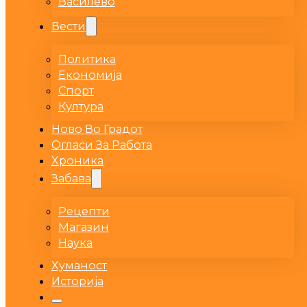
Василево
Вести
Политика
Економија
Спорт
Култура
Ново Во Градот
Огласи За Работа
Хроника
Забава
Рецепти
Магазин
Наука
Хуманост
Историја