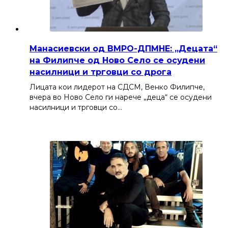
Манасиевски од ВМРО-ДПМНЕ: „Децата“
на Филипче од Ново Село се осудени
насилници и трговци со дрога
Лицата кои лидерот на СДСМ, Венко Филипче,
вчера во Ново Село ги нарече „деца“ се осудени
насилници и трговци со…