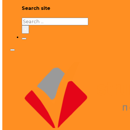
Search site
Search
×