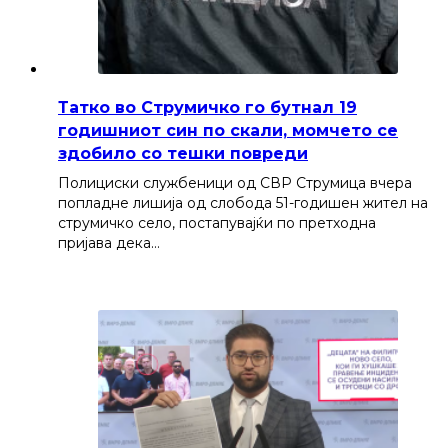
Татко во Струмичко го бутнал 19
годишниот син по скали, момчето се
здобило со тешки повреди
Полициски службеници од СВР Струмица вчера
попладне лишија од слобода 51-годишен жител на
струмичко село, постапувајќи по претходна
пријава дека…