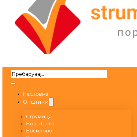
Search
Насловна
Општини
Струмица
Ново Село
Босилово