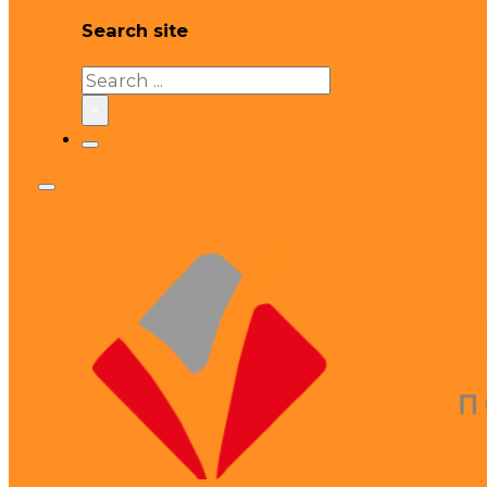
Search site
Search
×