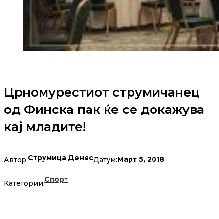
Црномурестиот струмичанец
од Финска пак ќе се докажува
кај младите!
Струмица Денес
Март 5, 2018
Автор:
Датум:
Спорт
Категории: