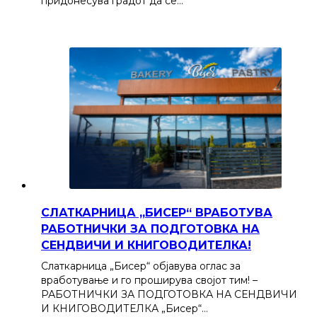
придонесува градот да се…
СЛАТКАРНИЦА „БИСЕР“ ВРАБОТУВА
РАБОТНИЧКИ ЗА ПОДГОТОВКА НА
СЕНДВИЧИ И КНИГОВОДИТЕЛКА!
Слаткарница „Бисер“ објавува оглас за
вработување и го проширува својот тим! –
РАБОТНИЧКИ ЗА ПОДГОТОВКА НА СЕНДВИЧИ
И КНИГОВОДИТЕЛКА „Бисер“…