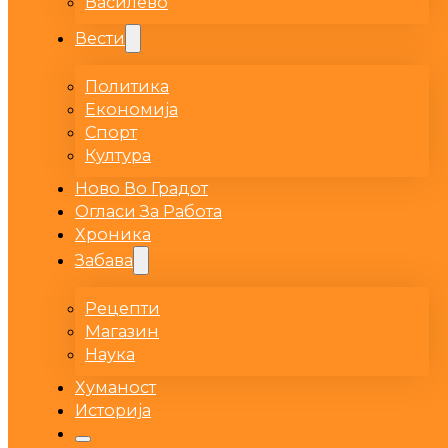
Василево
Вести
Политика
Економија
Спорт
Култура
Ново Во Градот
Огласи За Работа
Хроника
Забава
Рецепти
Магазин
Наука
Хуманост
Историја