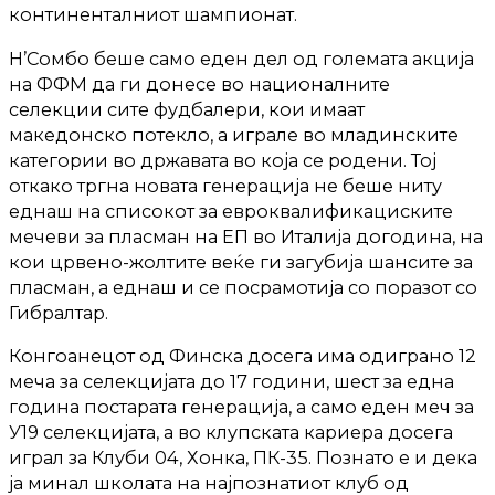
континенталниот шампионат.
Н’Сомбо беше само еден дел од големата акција
на ФФМ да ги донесе во националните
селекции сите фудбалери, кои имаат
македонско потекло, а играле во младинските
категории во државата во која се родени. Тој
откако тргна новата генерација не беше ниту
еднаш на списокот за евроквалификациските
мечеви за пласман на ЕП во Италија догодина, на
кои црвено-жолтите веќе ги загубија шансите за
пласман, а еднаш и се посрамотија со поразот со
Гибралтар.
Конгоанецот од Финска досега има одиграно 12
меча за селекцијата до 17 години, шест за една
година постарата генерација, а само еден меч за
У19 селекцијата, а во клупската кариера досега
играл за Клуби 04, Хонка, ПК-35. Познато е и дека
ја минал школата на најпознатиот клуб од