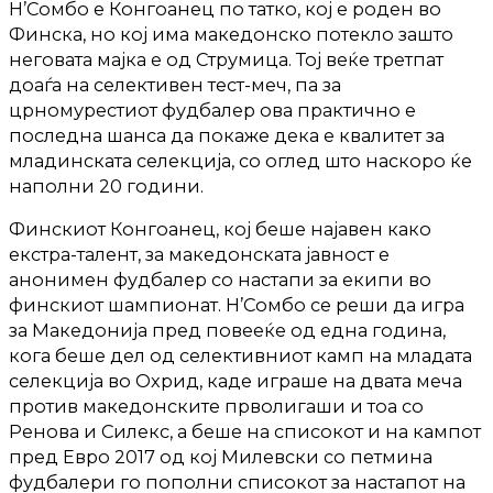
Н’Сомбо е Конгоанец по татко, кој е роден во
Финска, но кој има македонско потекло зашто
неговата мајка е од Струмица. Тој веќе третпат
доаѓа на селективен тест-меч, па за
црномурестиот фудбалер ова практично е
последна шанса да покаже дека е квалитет за
младинската селекција, со оглед што наскоро ќе
наполни 20 години.
Финскиот Конгоанец, кој беше најавен како
екстра-талент, за македонската јавност е
анонимен фудбалер со настапи за екипи во
финскиот шампионат. Н’Сомбо се реши да игра
за Македонија пред повееќе од една година,
кога беше дел од селективниот камп на младата
селекција во Охрид, каде играше на двата меча
против македонските прволигаши и тоа со
Ренова и Силекс, а беше на списокот и на кампот
пред Евро 2017 од кој Милевски со петмина
фудбалери го пополни списокот за настапот на