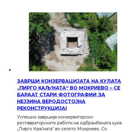
ЗАВРШИ КОНЗЕРВАЦИЈАТА НА КУЛАТА
„ПИРГО КАЉ’НАТА“ ВО МОКРИЕВО – СЕ
БАРААТ СТАРИ ФОТОГРАФИИ ЗА
НЕЈЗИНА ВЕРОДОСТОЈНА
РЕКОНСТРУКЦИЈА!
Успешно завршија конзерваторско-
реставраторските работи на одбранбената кула
„Пирго Каљ'ната“ во селото Мокриево. Со