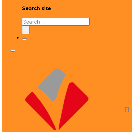
Search site
Search
×