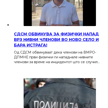
СДСМ ОБВИНУВА ЗА ФИЗИЧКИ НАПАД
ВРЗ НИВНИ ЧЛЕНОВИ ВО НОВО СЕЛО И
БАРА ИСТРАГА!
Од СДСМ обвинуваат дека членови на ВМРО-
ДПМНЕ први физички ги нападнале нивните
членови за време на инцидентот што се случил…