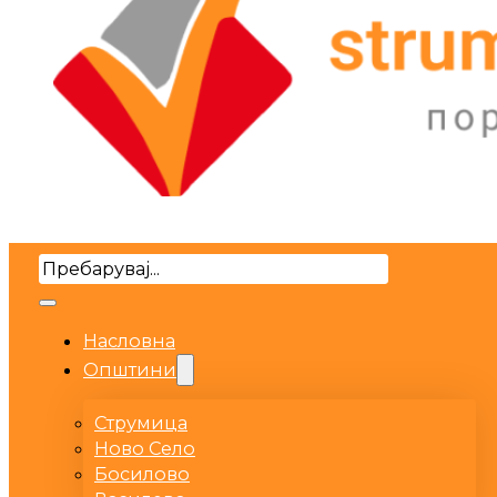
Search
Насловна
Општини
Струмица
Ново Село
Босилово