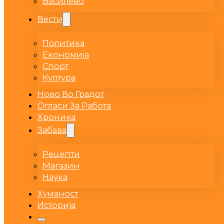
Василево
Вести
Политика
Економија
Спорт
Култура
Ново Во Градот
Огласи За Работа
Хроника
Забава
Рецепти
Магазин
Наука
Хуманост
Историја