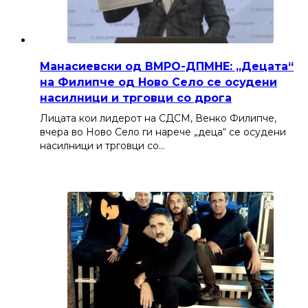
Манасиевски од ВМРО-ДПМНЕ: „Децата“
на Филипче од Ново Село се осудени
насилници и трговци со дрога
Лицата кои лидерот на СДСМ, Венко Филипче,
вчера во Ново Село ги нарече „деца“ се осудени
насилници и трговци со…