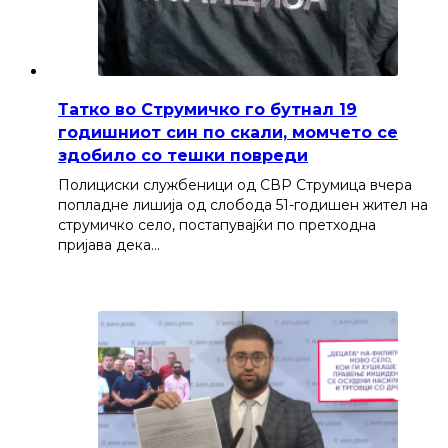
Татко во Струмичко го бутнал 19
годишниот син по скали, момчето се
здобило со тешки повреди
Полициски службеници од СВР Струмица вчера
попладне лишија од слобода 51-годишен жител на
струмичко село, постапувајќи по претходна
пријава дека…