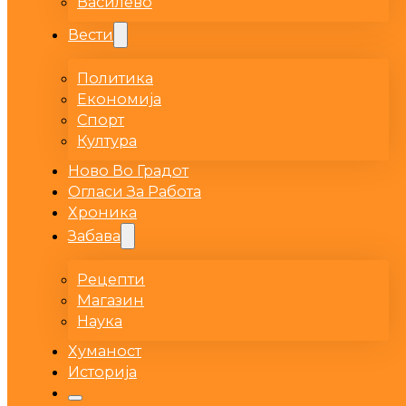
Василево
Вести
Политика
Економија
Спорт
Култура
Ново Во Градот
Огласи За Работа
Хроника
Забава
Рецепти
Магазин
Наука
Хуманост
Историја