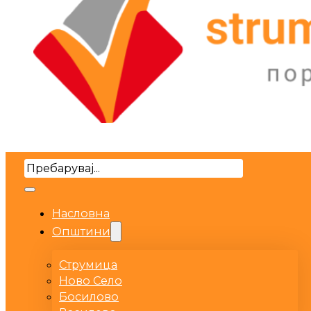
Search
Насловна
Општини
Струмица
Ново Село
Босилово