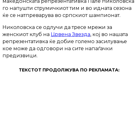
македонската репрезентативка Пале Николовска
го напушти струмичкиот тим и во идната сезона
ќе се натпреварува во српскиот шампионат.
Николовска се одлучи да тресе мрежи за
женскиот клуб на
Црвена Звезда
, кој во нашата
репрезентативка ќе добие големо засилување
кое може да одговори на сите напаѓачки
предизвици.
ТЕКСТОТ ПРОДОЛЖУВА ПО РЕКЛАМАТА: