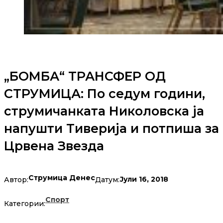
„БОМБА“ ТРАНСФЕР ОД
СТРУМИЦА: По седум години,
струмичанката Николовска ја
напушти Тиверија и потпиша за
Црвена Звезда
Струмица Денес
Јули 16, 2018
Автор:
Датум:
Спорт
Категории: