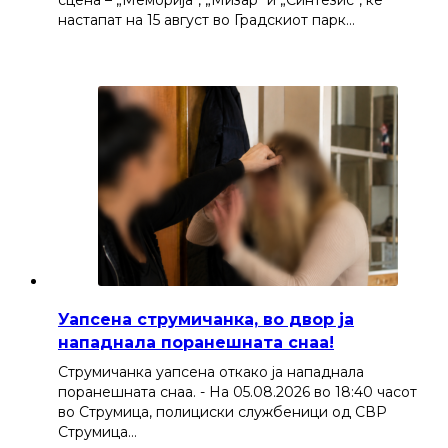
настапат на 15 август во Градскиот парк…
Уапсена струмичанка, во двор ја
нападнала поранешната снаа!
Струмичанка уапсена откако ја нападнала
поранешната снаа. - На 05.08.2026 во 18:40 часот
во Струмица, полициски службеници од СВР
Струмица…