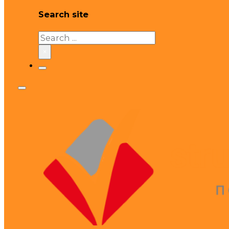
Search site
Search
×