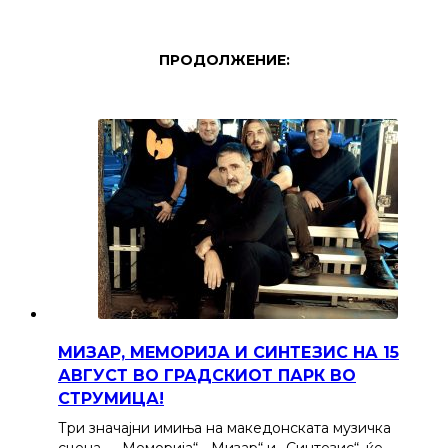
ПРОДОЛЖЕНИЕ:
МИЗАР, МЕМОРИЈА И СИНТЕЗИС НА 15
АВГУСТ ВО ГРАДСКИОТ ПАРК ВО
СТРУМИЦА!
Три значајни имиња на македонската музичка
сцена – „Меморија“, „Мизар“ и „Синтезис“, ќе