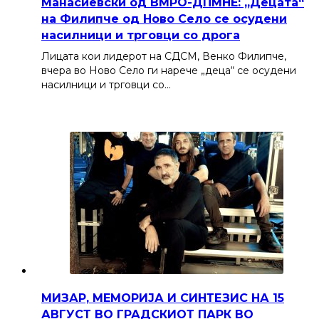
Манасиевски од ВМРО-ДПМНЕ: „Децата“
на Филипче од Ново Село се осудени
насилници и трговци со дрога
Лицата кои лидерот на СДСМ, Венко Филипче,
вчера во Ново Село ги нарече „деца“ се осудени
насилници и трговци со…
МИЗАР, МЕМОРИЈА И СИНТЕЗИС НА 15
АВГУСТ ВО ГРАДСКИОТ ПАРК ВО