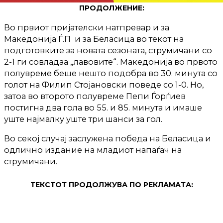
ПРОДОЛЖЕНИЕ:
Во првиот пријателски натпревар и за
Македонија Ѓ.П и за Беласица во текот на
подготовките за новата сезоната, струмичани со
2-1 ги совладаа „лавовите“. Македонија во првото
полувреме беше нешто подобра во 30. минута со
голот на Филип Стојановски поведе со 1-0. Но,
затоа во второто полувреме Пепи Ѓорѓиев
постигна два гола во 55. и 85. минута и имаше
уште најмалку уште три шанси за гол.
Во секој случај заслужена победа на Беласица и
одлично издание на младиот напаѓач на
струмичани.
ТЕКСТОТ ПРОДОЛЖУВА ПО РЕКЛАМАТА: