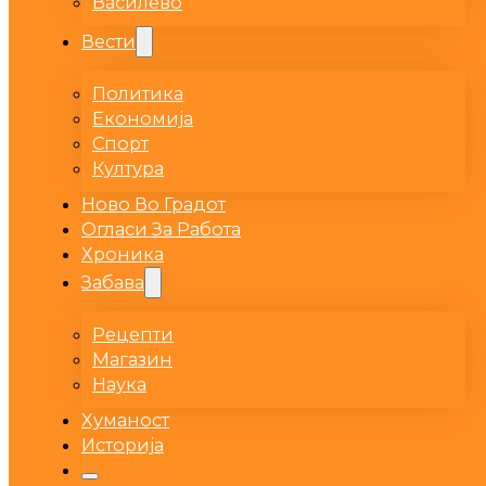
Василево
Вести
Политика
Економија
Спорт
Култура
Ново Во Градот
Огласи За Работа
Хроника
Забава
Рецепти
Магазин
Наука
Хуманост
Историја