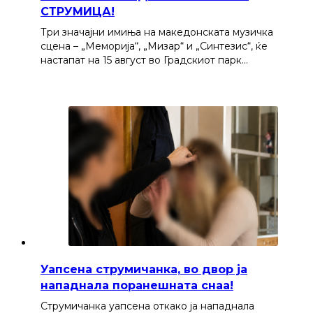
СТРУМИЦА!
Три значајни имиња на македонската музичка
сцена – „Меморија“, „Мизар“ и „Синтезис“, ќе
настапат на 15 август во Градскиот парк…
Уапсена струмичанка, во двор ја
нападнала поранешната снаа!
Струмичанка уапсена откако ја нападнала