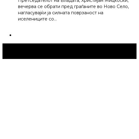
Претседателот на Владата, Христијан Мицкоски,
вечерва се обрати пред граѓаните во Ново Село,
нагласувајќи ја силната поврзаност на
иселениците со…
Струмица Денес © 2024