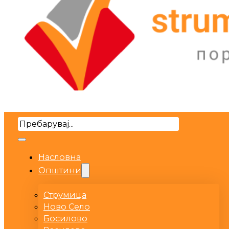
Search
Насловна
Општини
Струмица
Ново Село
Босилово