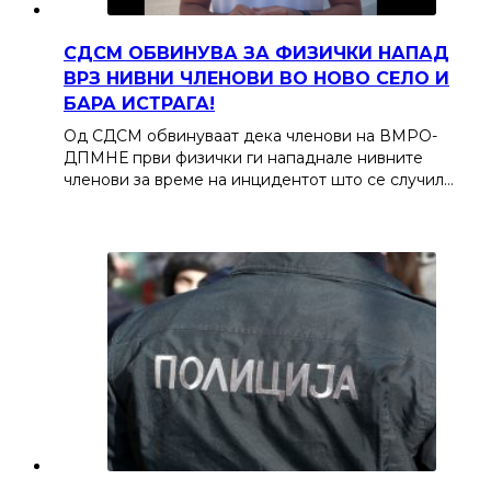
СДСМ ОБВИНУВА ЗА ФИЗИЧКИ НАПАД
ВРЗ НИВНИ ЧЛЕНОВИ ВО НОВО СЕЛО И
БАРА ИСТРАГА!
Од СДСМ обвинуваат дека членови на ВМРО-
ДПМНЕ први физички ги нападнале нивните
членови за време на инцидентот што се случил…