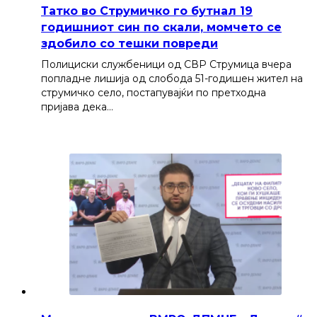
Татко во Струмичко го бутнал 19
годишниот син по скали, момчето се
здобило со тешки повреди
Полициски службеници од СВР Струмица вчера
попладне лишија од слобода 51-годишен жител на
струмичко село, постапувајќи по претходна
пријава дека…