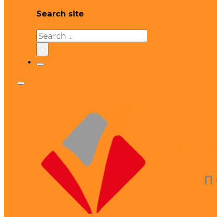
Search site
Search
×