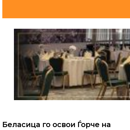
Беласица го освои Ѓорче на