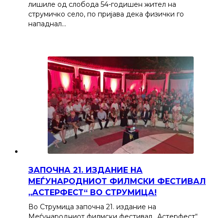
лишиле од слобода 54-годишен жител на
струмичко село, по пријава дека физички го
нападнал…
ЗАПОЧНА 21. ИЗДАНИЕ НА
МЕЃУНАРОДНИОТ ФИЛМСКИ ФЕСТИВАЛ
„АСТЕРФЕСТ“ ВО СТРУМИЦА!
Во Струмица започна 21. издание на
Меѓународниот филмски фестивал „Астерфест“,