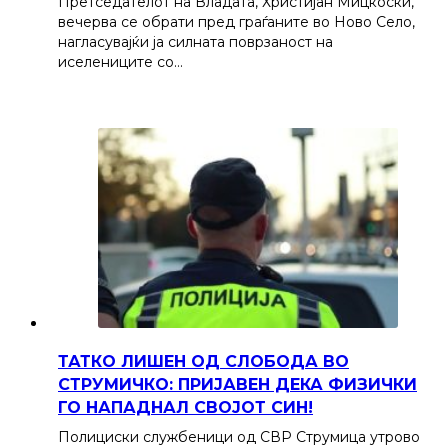
Претседателот на Владата, Христијан Мицкоски,
вечерва се обрати пред граѓаните во Ново Село,
нагласувајќи ја силната поврзаност на
иселениците со…
ТАТКО ЛИШЕН ОД СЛОБОДА ВО
СТРУМИЧКО: ПРИЈАВЕН ДЕКА ФИЗИЧКИ
ГО НАПАДНАЛ СВОЈОТ СИН!
Полициски службеници од СВР Струмица утрово