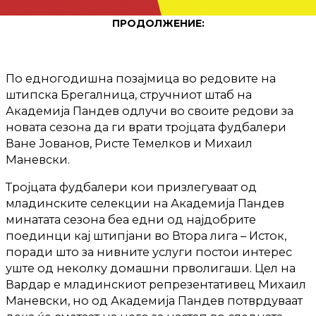
ПРОДОЛЖЕНИЕ:
По едногодишна позајмица во редовите на
штипска Брегалница, стручниот штаб на
Академија Пандев одлучи во своите редови за
новата сезона да ги врати тројцата фудбалери
Ване Јованов, Ристе Темелков и Михаил
Маневски.
Тројцата фудбалери кои призлегуваат од
младинските селекции на Академија Пандев
минатата сезона беа едни од најдобрите
поединци кај штипјани во Втора лига – Исток,
поради што за нивните услуги постои интерес
уште од неколку домашни прволигаши. Цел на
Вардар е младинскиот репрезентативец Михаил
Маневски, но од Академија Пандев потврдуваат