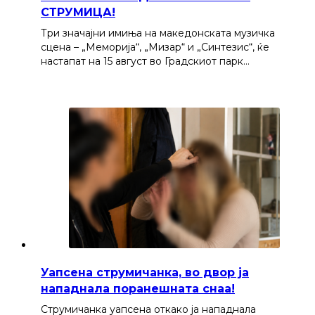
СТРУМИЦА!
Три значајни имиња на македонската музичка
сцена – „Меморија“, „Мизар“ и „Синтезис“, ќе
настапат на 15 август во Градскиот парк…
Уапсена струмичанка, во двор ја
нападнала поранешната снаа!
Струмичанка уапсена откако ја нападнала