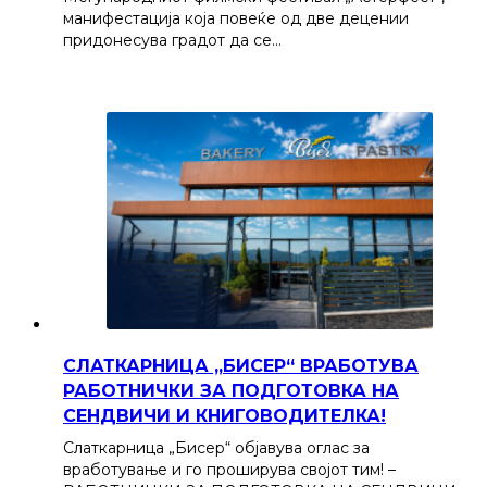
манифестација која повеќе од две децении
придонесува градот да се…
СЛАТКАРНИЦА „БИСЕР“ ВРАБОТУВА
РАБОТНИЧКИ ЗА ПОДГОТОВКА НА
СЕНДВИЧИ И КНИГОВОДИТЕЛКА!
Слаткарница „Бисер“ објавува оглас за
вработување и го проширува својот тим! –