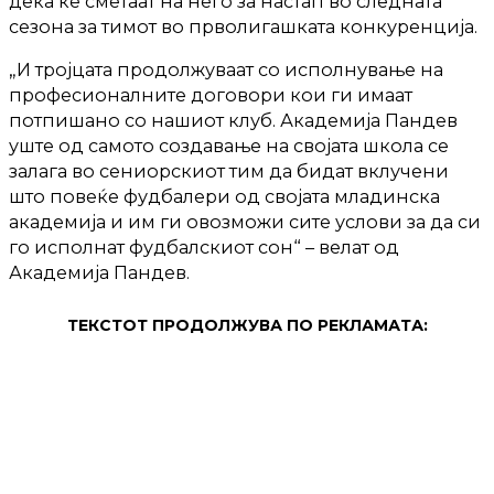
дека ќе сметаат на него за настап во следната
сезона за тимот во прволигашката конкуренција.
„И тројцата продолжуваат со исполнување на
професионалните договори кои ги имаат
потпишано со нашиот клуб. Академија Пандев
уште од самото создавање на својата школа се
залага во сениорскиот тим да бидат вклучени
што повеќе фудбалери од својата младинска
академија и им ги овозможи сите услови за да си
го исполнат фудбалскиот сон“ – велат од
Академија Пандев.
ТЕКСТОТ ПРОДОЛЖУВА ПО РЕКЛАМАТА: