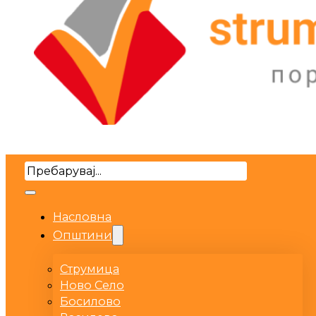
Search
Насловна
Општини
Струмица
Ново Село
Босилово