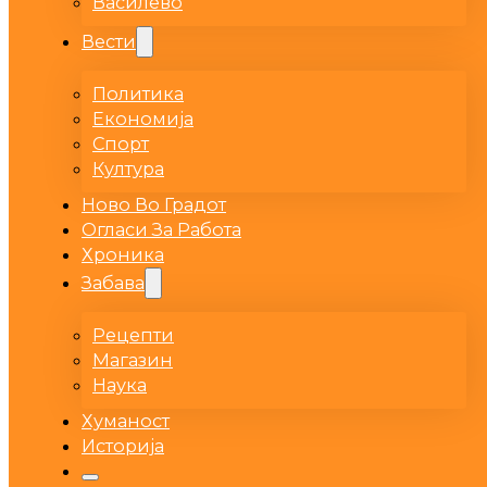
Василево
Вести
Политика
Економија
Спорт
Култура
Ново Во Градот
Огласи За Работа
Хроника
Забава
Рецепти
Магазин
Наука
Хуманост
Историја