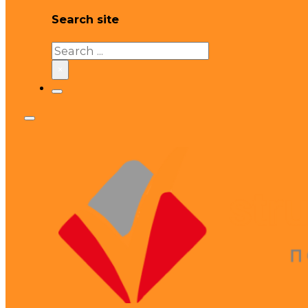
Search site
Search
×