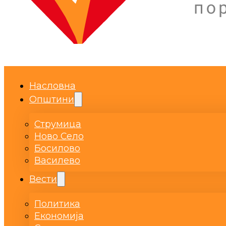
Насловна
Општини
Струмица
Ново Село
Босилово
Василево
Вести
Политика
Економија