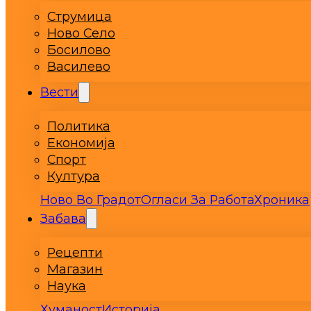
Струмица
Ново Село
Босилово
Василево
Вести
Политика
Економија
Спорт
Култура
Ново Во Градот
Огласи За Работа
Хроника
Забава
Рецепти
Магазин
Наука
Хуманост
Историја