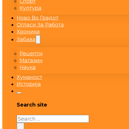
Спорт
Култура
Ново Во Градот
Огласи За Работа
Хроника
Забава
Рецепти
Магазин
Наука
Хуманост
Историја
Search site
Search
×