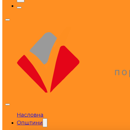
Насловна
Општини