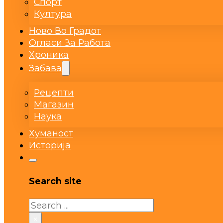
Спорт
Култура
Ново Во Градот
Огласи За Работа
Хроника
Забава
Рецепти
Магазин
Наука
Хуманост
Историја
Search site
Search
×