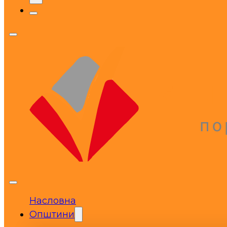
Насловна
Општини