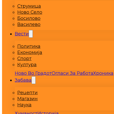
Струмица
Ново Село
Босилово
Василево
Вести
Политика
Економија
Спорт
Култура
Ново Во Градот
Огласи За Работа
Хроника
Забава
Рецепти
Магазин
Наука
Хуманост
Историја