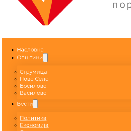
Насловна
Општини
Струмица
Ново Село
Босилово
Василево
Вести
Политика
Економија