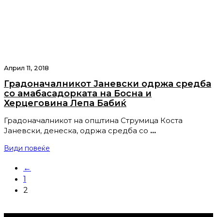
Април 11, 2018
Градоначалникот Јаневски одржа средба
со амабасадорката на Босна и
Херцеговина Лепа Бабиќ
Градоначалникот на општина Струмица Коста
Јаневски, денеска, одржа средба со
…
Види повеќе
←
1
2