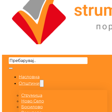
Search
Насловна
Општини
Струмица
Ново Село
Босилово