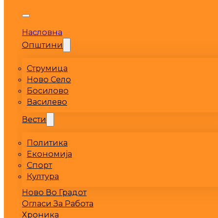
Насловна
Општини
Струмица
Ново Село
Босилово
Василево
Вести
Политика
Економија
Спорт
Култура
Ново Во Градот
Огласи За Работа
Хроника