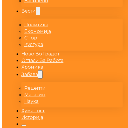
Василево
Вести
Политика
Економија
Спорт
Култура
Ново Во Градот
Огласи За Работа
Хроника
Забава
Рецепти
Магазин
Наука
Хуманост
Историја