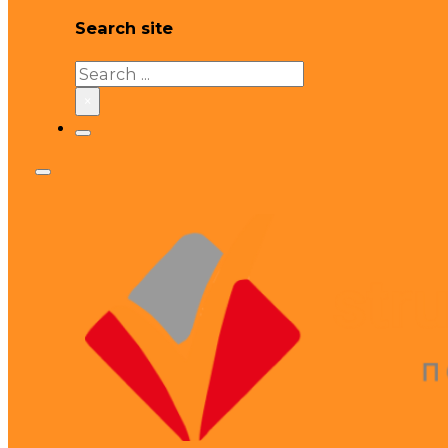
Search site
Search
×