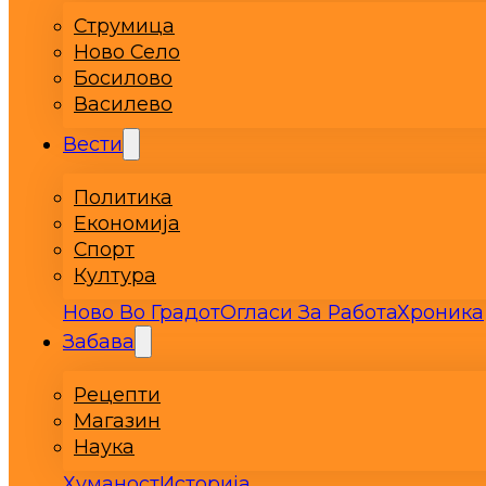
Струмица
Ново Село
Босилово
Василево
Вести
Политика
Економија
Спорт
Култура
Ново Во Градот
Огласи За Работа
Хроника
Забава
Рецепти
Магазин
Наука
Хуманост
Историја