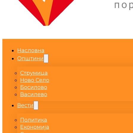
Насловна
Општини
Струмица
Ново Село
Босилово
Василево
Вести
Политика
Економија