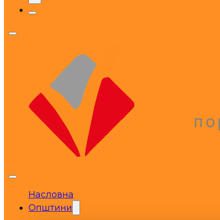
Насловна
Општини