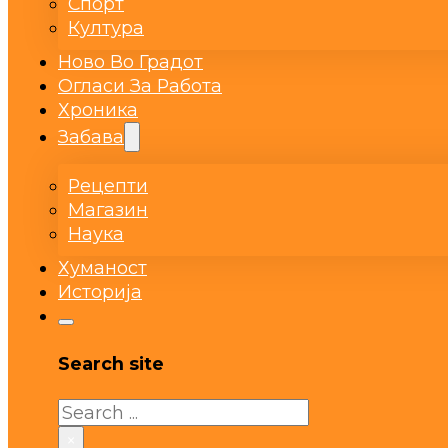
Спорт
Култура
Ново Во Градот
Огласи За Работа
Хроника
Забава
Рецепти
Магазин
Наука
Хуманост
Историја
Search site
Search
×