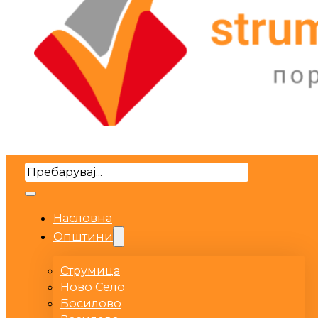
Search
Насловна
Општини
Струмица
Ново Село
Босилово