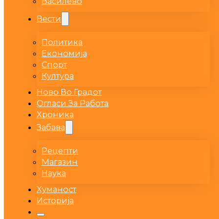
Василево
Вести
Политика
Економија
Спорт
Култура
Ново Во Градот
Огласи За Работа
Хроника
Забава
Рецепти
Магазин
Наука
Хуманост
Историја