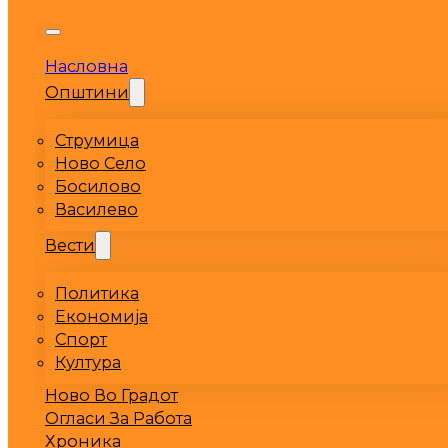
Насловна
Општини
Струмица
Ново Село
Босилово
Василево
Вести
Политика
Економија
Спорт
Култура
Ново Во Градот
Огласи За Работа
Хроника