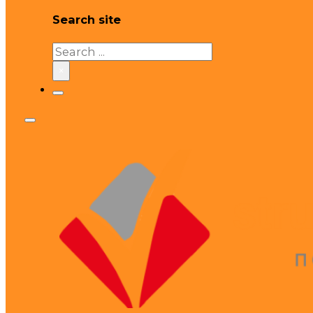
Search site
Search
×