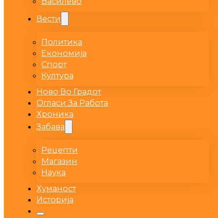
Василево
Вести
Политика
Економија
Спорт
Култура
Ново Во Градот
Огласи За Работа
Хроника
Забава
Рецепти
Магазин
Наука
Хуманост
Историја