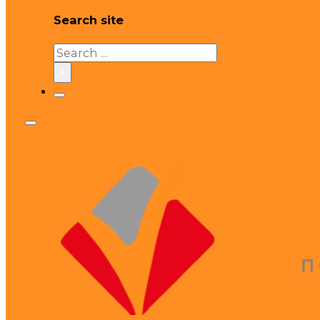
Search site
Search
×