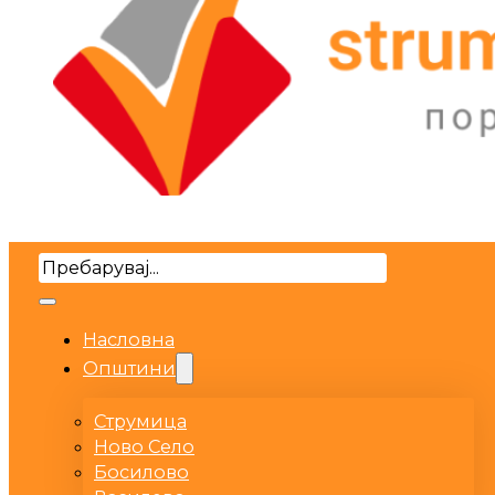
Search
Насловна
Општини
Струмица
Ново Село
Босилово