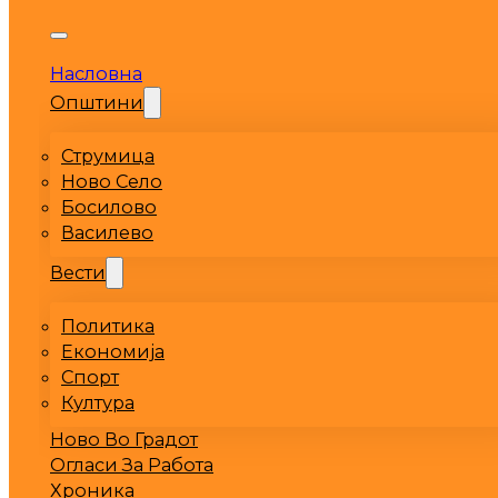
Насловна
Општини
Струмица
Ново Село
Босилово
Василево
Вести
Политика
Економија
Спорт
Култура
Ново Во Градот
Огласи За Работа
Хроника