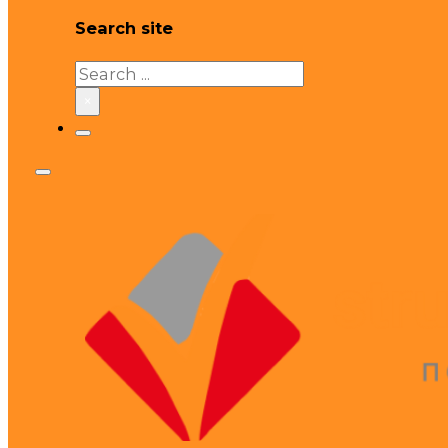
Search site
Search
×