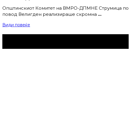
Општинскиот Комитет на ВМРО-ДПМНЕ Струмица по
повод Велигден реализираше скромна
…
Види повеќе
Струмица Денес © 2024