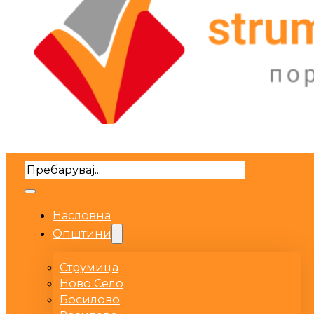
Search
Насловна
Општини
Струмица
Ново Село
Босилово