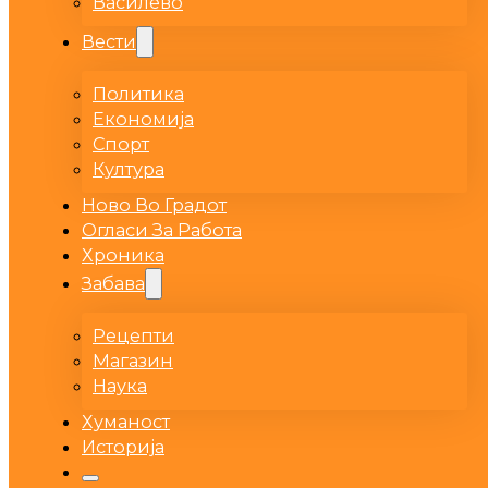
Василево
Вести
Политика
Економија
Спорт
Култура
Ново Во Градот
Огласи За Работа
Хроника
Забава
Рецепти
Магазин
Наука
Хуманост
Историја