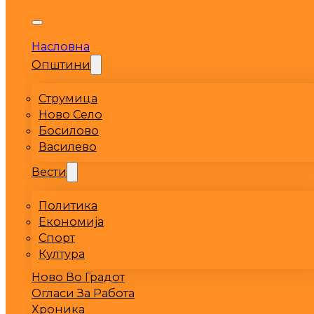
Насловна
Општини
Струмица
Ново Село
Босилово
Василево
Вести
Политика
Економија
Спорт
Култура
Ново Во Градот
Огласи За Работа
Хроника