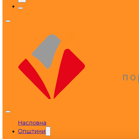
Насловна
Општини