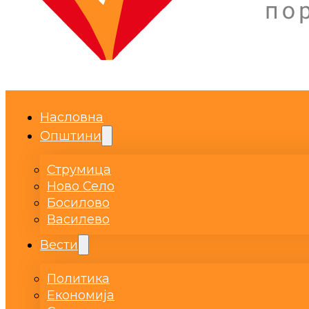
Насловна
Општини
Струмица
Ново Село
Босилово
Василево
Вести
Политика
Економија