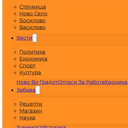
Струмица
Ново Село
Босилово
Василево
Вести
Политика
Економија
Спорт
Култура
Ново Во Градот
Огласи За Работа
Хроника
Забава
Рецепти
Магазин
Наука
Хуманост
Историја