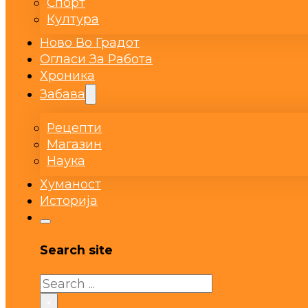
Спорт
Култура
Ново Во Градот
Огласи За Работа
Хроника
Забава
Рецепти
Магазин
Наука
Хуманост
Историја
Search site
Search
×