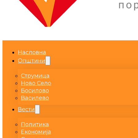
Насловна
Општини
Струмица
Ново Село
Босилово
Василево
Вести
Политика
Економија