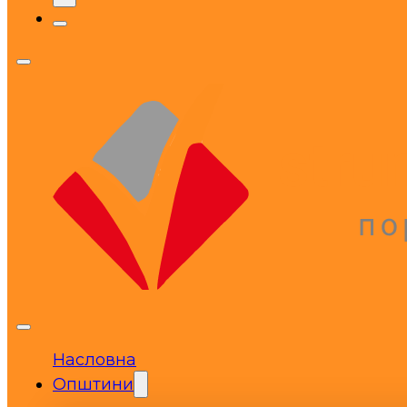
Насловна
Општини