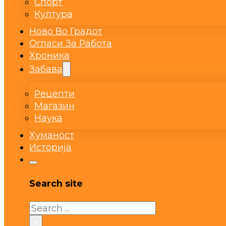
Спорт
Култура
Ново Во Градот
Огласи За Работа
Хроника
Забава
Рецепти
Магазин
Наука
Хуманост
Историја
Search site
Search
×