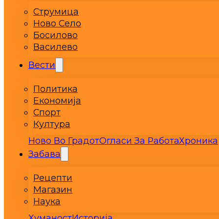
Струмица
Ново Село
Босилово
Василево
Вести
Политика
Економија
Спорт
Култура
Ново Во Градот
Огласи За Работа
Хроника
Забава
Рецепти
Магазин
Наука
Хуманост
Историја