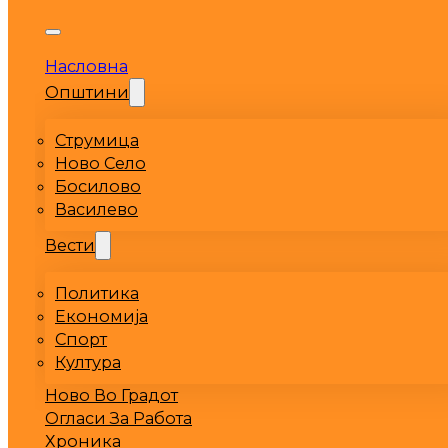
Насловна
Општини
Струмица
Ново Село
Босилово
Василево
Вести
Политика
Економија
Спорт
Култура
Ново Во Градот
Огласи За Работа
Хроника