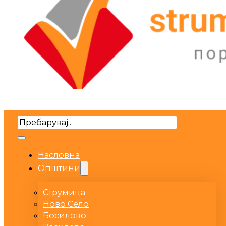
Search
Насловна
Општини
Струмица
Ново Село
Босилово