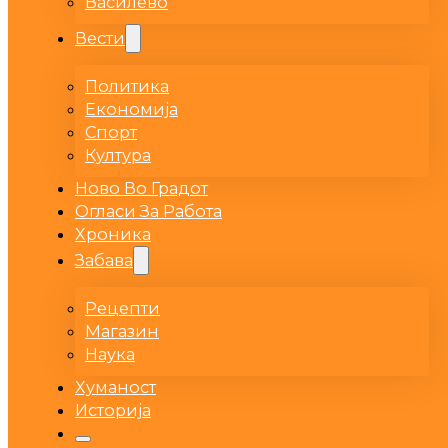
Василево
Вести
Политика
Економија
Спорт
Култура
Ново Во Градот
Огласи За Работа
Хроника
Забава
Рецепти
Магазин
Наука
Хуманост
Историја