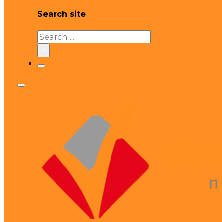
Search site
Search
×