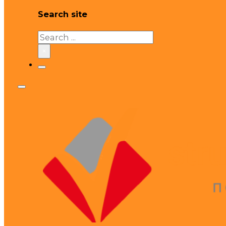
Search site
Search
×