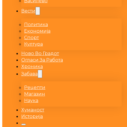
Василево
Вести
Политика
Економија
Спорт
Култура
Ново Во Градот
Огласи За Работа
Хроника
Забава
Рецепти
Магазин
Наука
Хуманост
Историја