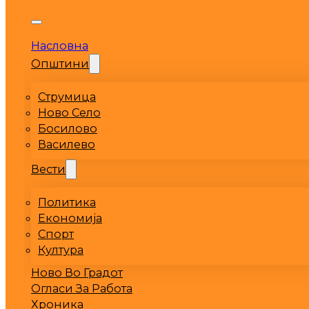
Насловна
Општини
Струмица
Ново Село
Босилово
Василево
Вести
Политика
Економија
Спорт
Култура
Ново Во Градот
Огласи За Работа
Хроника