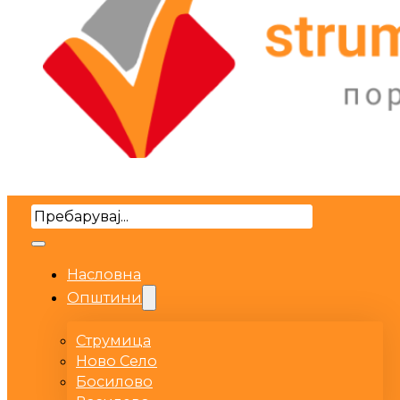
Search
Насловна
Општини
Струмица
Ново Село
Босилово