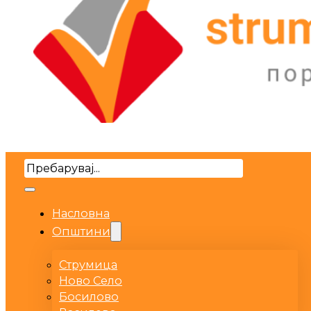
Search
Насловна
Општини
Струмица
Ново Село
Босилово