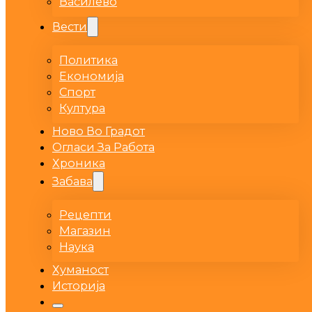
Василево
Вести
Политика
Економија
Спорт
Култура
Ново Во Градот
Огласи За Работа
Хроника
Забава
Рецепти
Магазин
Наука
Хуманост
Историја