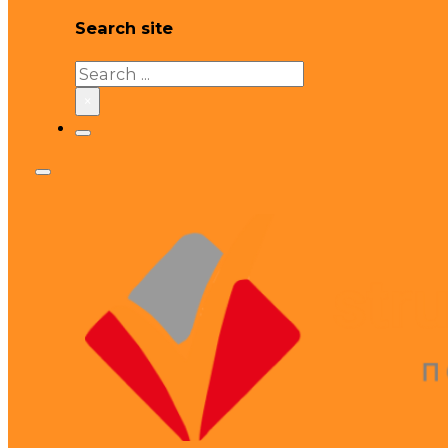
Search site
Search
×