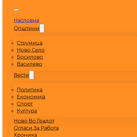
Насловна
Општини
Струмица
Ново Село
Босилово
Василево
Вести
Политика
Економија
Спорт
Култура
Ново Во Градот
Огласи За Работа
Хроника