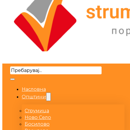
Search
Насловна
Општини
Струмица
Ново Село
Босилово