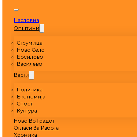
Насловна
Општини
Струмица
Ново Село
Босилово
Василево
Вести
Политика
Економија
Спорт
Култура
Ново Во Градот
Огласи За Работа
Хроника