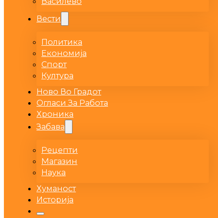
Василево
Вести
Политика
Економија
Спорт
Култура
Ново Во Градот
Огласи За Работа
Хроника
Забава
Рецепти
Магазин
Наука
Хуманост
Историја