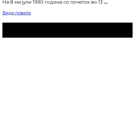
На 8 ми јули 1990 година со почеток во 13
…
Види повеќе
Струмица Денес © 2024