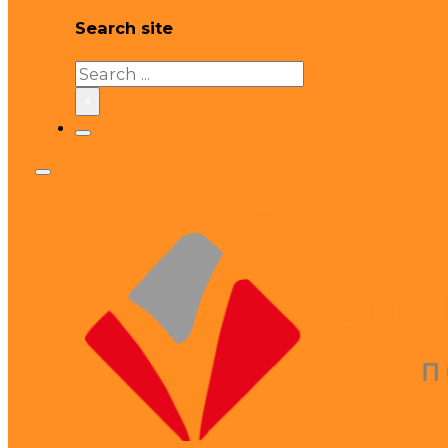
Search site
Search
×